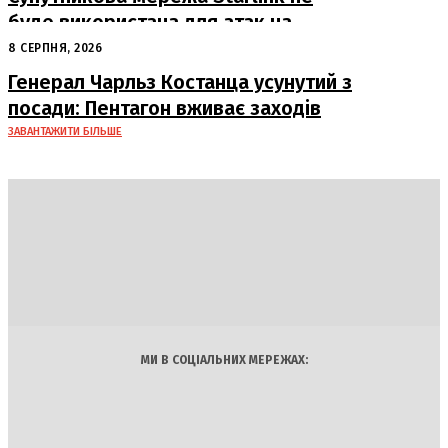
буде використана для атак на
російські пускові установки
8 СЕРПНЯ, 2026
Генерал Чарльз Костанца усунутий з
посади: Пентагон вживає заходів
ЗАВАНТАЖИТИ БІЛЬШЕ
DAILY
INSIDER
Політика
Економіка
Бізнес
Блоги
Світ
Технології
Авто
Арт
Наука
МИ В СОЦІАЛЬНИХ МЕРЕЖАХ: