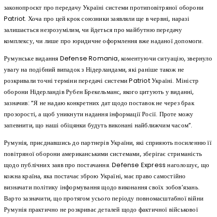
законопроєкт про передачу Україні системи протиповітряної оборони
Patriot. Хоча про цей крок союзники заявляли ще в червні, наразі
залишається незрозумілим, чи йдеться про майбутню передачу
комплексу, чи лише про юридичне оформлення вже наданої допомоги.
Румунське видання Defense Romania, коментуючи ситуацію, звернуло
увагу на подібний випадок з Нідерландами, які раніше також не
розкривали точні терміни передачі системи Patriot Україні. Міністр
оборони Нідерландів Рубен Брекельманс, якого цитують у виданні,
зазначив: “Я не надаю конкретних дат щодо поставок не через брак
прозорості, а щоб уникнути надання інформації Росії. Проте можу
запевнити, що наші обіцянки будуть виконані найближчим часом”.
Румунія, приєднавшись до партнерів України, які сприяють посиленню її
повітряної оборони американськими системами, зберігає стриманість
щодо публічних заяв про постачання. Defense Express наголошує, що
кожна країна, яка постачає зброю Україні, має право самостійно
визначати політику інформування щодо виконання своїх зобов’язань.
Варто зазначити, що протягом усього періоду повномасштабної війни
Румунія практично не розкриває деталей щодо фактичної військової