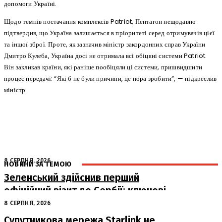
допомоги Україні.
Щодо темпів постачання комплексів Patriot, Пентагон нещодавно
підтвердив, що Україна залишається в пріоритеті серед отримувачів цієї
та іншої зброї. Проте, як зазначив міністр закордонних справ України
Дмитро Кулеба, Україна досі не отримала всі обіцяні системи Patriot.
Він закликав країни, які раніше пообіцяли ці системи, пришвидшити
процес передачі: “Які б не були причини, це пора зробити”, — підкреслив
міністр.
8 СЕРПНЯ, 2026
НОВИНИ ЗА ТЕМОЮ
Зеленський здійснив перший
офіційний візит до Сербії: ключові
переговори з Вучичем
8 СЕРПНЯ, 2026
Супутникова мережа Starlink не