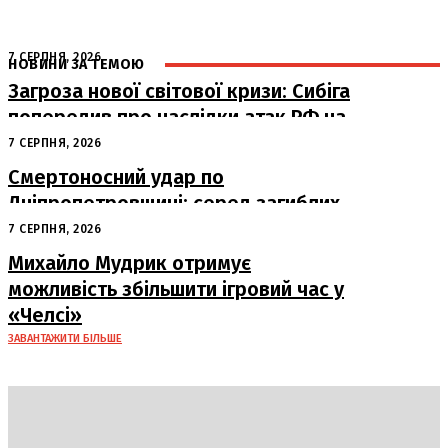
7 СЕРПНЯ, 2026
НОВИНИ ЗА ТЕМОЮ
Загроза нової світової кризи: Сибіга
попередив про наслідки атак РФ на
судна
7 СЕРПНЯ, 2026
Смертоносний удар по
Дніпропетровщині: серед загиблих
– працівники «Укрпошти»
7 СЕРПНЯ, 2026
Михайло Мудрик отримує
можливість збільшити ігровий час у
«Челсі»
ЗАВАНТАЖИТИ БІЛЬШЕ
DAILY
INSIDER