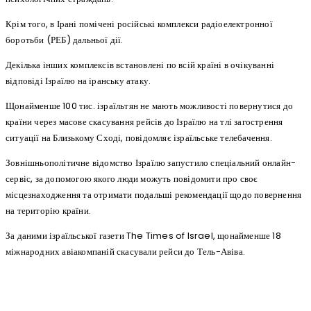
Крім того, в Ірані помічені російські комплекси радіоелектронної
боротьби (РЕБ) дальньої дії.
Декілька інших комплексів встановлені по всій країні в очікуванні
відповіді Ізраїлю на іранську атаку.
Щонайменше 100 тис. ізраїльтян не мають можливості повернутися до
країни через масове скасування рейсів до Ізраїлю на тлі загострення
ситуації на Близькому Сході, повідомляє ізраїльське телебачення.
Зовнішньополітичне відомство Ізраїлю запустило спеціальний онлайн-
сервіс, за допомогою якого люди можуть повідомити про своє
місцезнаходження та отримати подальші рекомендації щодо повернення
на територію країни.
За даними ізраїльської газети The Times of Israel, щонайменше 18
міжнародних авіакомпаній скасували рейси до Тель-Авіва.