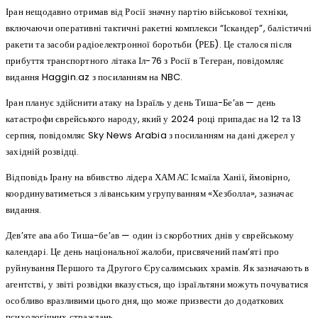
Іран нещодавно отримав від Росії значну партію військової техніки,
включаючи оперативні тактичні ракетні комплекси “Іскандер”, балістичні
ракети та засоби радіоелектронної боротьби (РЕБ). Це сталося після
прибуття транспортного літака Іл-76 з Росії в Тегеран, повідомляє
видання Haggin.az з посиланням на NBC.
Іран планує здійснити атаку на Ізраїль у день Тиша-Бе’ав — день
катастрофи єврейського народу, який у 2024 році припадає на 12 та 13
серпня, повідомляє Sky News Arabia з посиланням на дані джерел у
західній розвідці.
Відповідь Ірану на вбивство лідера ХАМАС Ісмаїла Ханії, ймовірно,
координуватиметься з ліванським угрупуванням «Хезболла», зазначає
видання.
Дев’яте ава або Тиша-бе’ав — один із скорботних днів у єврейському
календарі. Це день національної жалоби, присвячений пам’яті про
руйнування Першого та Другого Єрусалимських храмів. Як зазначають в
агентстві, у звіті розвідки вказується, що ізраїльтяни можуть почуватися
особливо вразливими цього дня, що може призвести до додаткових
психологічних страждань.