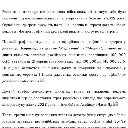
Росія не розголошує кількість своїх військових, які загинули або були
поранені під час повномасштабного вторгнення в Україну з 2022 року.
Однак різні джерела вказують на те, що недавно ці втрати досягли нових
рекордів. Чотири графіки, представлені нижче, ілюструють ці втрати.
Перший графік показує оцінки з офіційних та неофіційних джерел у
динаміці. Наприклад, за даними “Медіазони” та “Медузи”, станом на 5
липня кількість загиблих російських військових перевищила 100 000
осіб, а станом на 21 червня вона коливалася від 106 000 до 140 000 осіб.
Ці оцінки базуються на аналізі даних зі спадщини та некрологів у
соціальних мережах і інших джерелах, оскільки доступ до офіційних
документів обмежено.
Другий графік демонструє динаміку втрат за тижнями, зокрема
виділяючи період зростання втрат російських сил під час українського
контрнаступу влітку 2023 року і після боїв за Авдіївку і Часів Яр.
Третій графік аналізує вплив цих втрат на демографічну ситуацію в Росії,
зокрема зауважує, що найбільше загиблих серед росіян у віці 35-39
років, а також вказує на серйозні втрати серед чоловічого населення