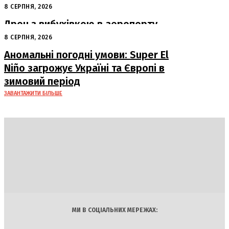
серпня у Львові
8 СЕРПНЯ, 2026
Дрон з вибухівкою в аеропорту
Лейпцига: США підозрюють Росію
8 СЕРПНЯ, 2026
Аномальні погодні умови: Super El
Niño загрожує Україні та Європі в
зимовий період
ЗАВАНТАЖИТИ БІЛЬШЕ
DAILY
INSIDER
Політика
Економіка
Бізнес
Блоги
Світ
Технології
Авто
Арт
Наука
МИ В СОЦІАЛЬНИХ МЕРЕЖАХ: