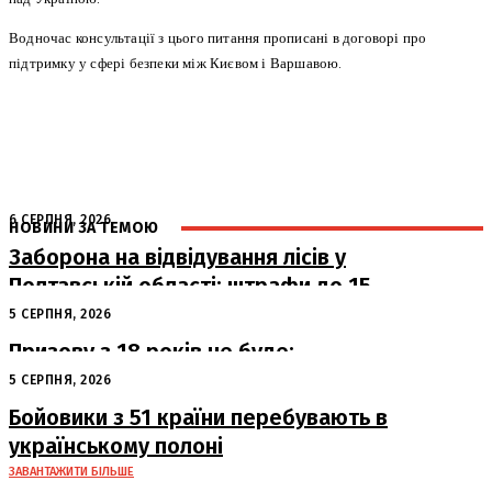
Водночас консультації з цього питання прописані в договорі про
підтримку у сфері безпеки між Києвом і Варшавою.
6 СЕРПНЯ, 2026
НОВИНИ ЗА ТЕМОЮ
Заборона на відвідування лісів у
Полтавській області: штрафи до 15
тисяч гривень
5 СЕРПНЯ, 2026
Призову з 18 років не буде:
офіційна позиція Офісу Президента
5 СЕРПНЯ, 2026
Бойовики з 51 країни перебувають в
українському полоні
ЗАВАНТАЖИТИ БІЛЬШЕ