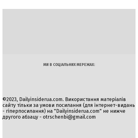
DAILY
INSIDER
Політика
Економіка
Бізнес
Блоги
Світ
Технології
Авто
Арт
Наука
МИ В СОЦІАЛЬНИХ МЕРЕЖАХ:
©2023, Dailyinsiderua.com. Використання матеріалів
сайту тільки за умови посилання (для інтернет-видань
- гіперпосилання) на "Dailyinsiderua.com" не нижче
другого абзацу -
otrschenbi@gmail.com