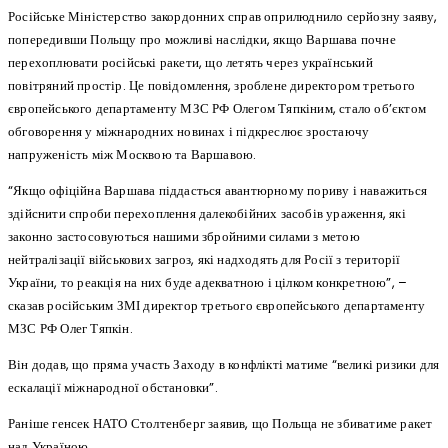
Російське Міністерство закордонних справ оприлюднило серйозну заяву,
попередивши Польщу про можливі наслідки, якщо Варшава почне
перехоплювати російські ракети, що летять через український
повітряний простір. Це повідомлення, зроблене директором третього
європейського департаменту МЗС РФ Олегом Тяпкіним, стало об’єктом
обговорення у міжнародних новинах і підкреслює зростаючу
напруженість між Москвою та Варшавою.
“Якщо офіційна Варшава піддасться авантюрному пориву і наважиться
здійснити спроби перехоплення далекобійних засобів ураження, які
законно застосовуються нашими збройними силами з метою
нейтралізації військових загроз, які надходять для Росії з території
України, то реакція на них буде адекватною і цілком конкретною”, –
сказав російським ЗМІ директор третього європейського департаменту
МЗС РФ Олег Тяпкін.
Він додав, що пряма участь Заходу в конфлікті матиме “великі ризики для
ескалації міжнародної обстановки”.
Раніше генсек НАТО Столтенберг заявив, що Польща не збиватиме ракет
над Україною.