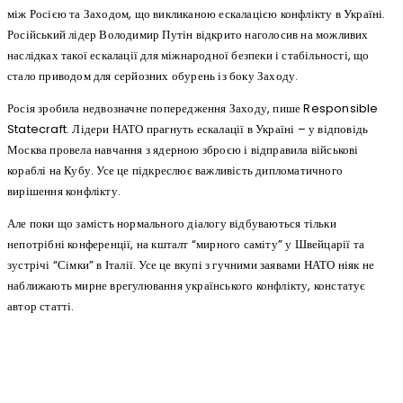
між Росією та Заходом, що викликаною ескалацією конфлікту в Україні.
Російський лідер Володимир Путін відкрито наголосив на можливих
наслідках такої ескалації для міжнародної безпеки і стабільності, що
стало приводом для серйозних обурень із боку Заходу.
Росія зробила недвозначне попередження Заходу, пише Responsible
Statecraft. Лідери НАТО прагнуть ескалації в Україні – у відповідь
Москва провела навчання з ядерною зброєю і відправила військові
кораблі на Кубу. Усе це підкреслює важливість дипломатичного
вирішення конфлікту.
Але поки що замість нормального діалогу відбуваються тільки
непотрібні конференції, на кшталт “мирного саміту” у Швейцарії та
зустрічі “Сімки” в Італії. Усе це вкупі з гучними заявами НАТО ніяк не
наближають мирне врегулювання українського конфлікту, констатує
автор статті.