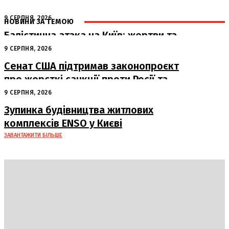
9 СЕРПНЯ, 2026
НОВИНИ ЗА ТЕМОЮ
Балістична атака на Київ: жертви та
руйнування
9 СЕРПНЯ, 2026
Сенат США підтримав законопроєкт
про жорсткі санкції проти Росії та
Ірану
9 СЕРПНЯ, 2026
Зупинка будівництва житлових
комплексів ENSO у Києві
ЗАВАНТАЖИТИ БІЛЬШЕ
DAILY
INSIDER
Політика
Економіка
Бізнес
Блоги
Світ
Технології
Авто
Арт
Наука