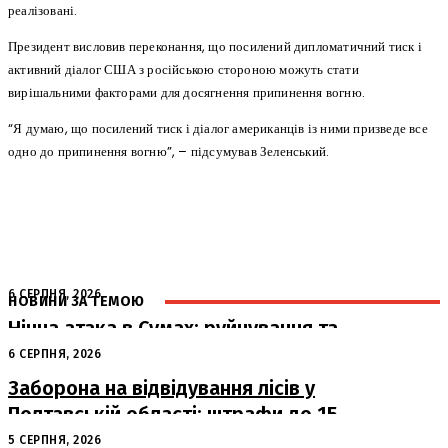
реалізовані.
Президент висловив переконання, що посилений дипломатичний тиск і
активний діалог США з російською стороною можуть стати
вирішальними факторами для досягнення припинення вогню.
“Я думаю, що посилений тиск і діалог американців із ними призведе все
одно до припинення вогню”, – підсумував Зеленський.
6 СЕРПНЯ, 2026
НОВИНИ ЗА ТЕМОЮ
Нічна атака в Сумах: руйнування та
жертви від російських авіабомб
6 СЕРПНЯ, 2026
Заборона на відвідування лісів у
Полтавській області: штрафи до 15
тисяч гривень
5 СЕРПНЯ, 2026