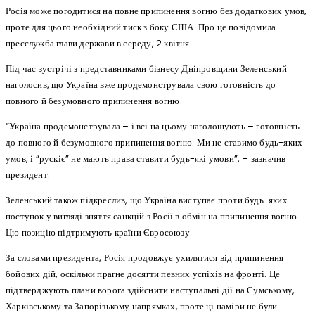
Росія може погодитися на повне припинення вогню без додаткових умов,
проте для цього необхідний тиск з боку США. Про це повідомила
пресслужба глави держави в середу, 2 квітня.
Під час зустрічі з представниками бізнесу Дніпровщини Зеленський
наголосив, що Україна вже продемонструвала свою готовність до
повного й безумовного припинення вогню.
“Україна продемонструвала – і всі на цьому наголошують – готовність
до повного й безумовного припинення вогню. Ми не ставимо будь-яких
умов, і “рускіє” не мають права ставити будь-які умови”, – зазначив
президент.
Зеленський також підкреслив, що Україна виступає проти будь-яких
поступок у вигляді зняття санкцій з Росії в обмін на припинення вогню.
Цю позицію підтримують країни Євросоюзу.
За словами президента, Росія продовжує ухилятися від припинення
бойових дій, оскільки прагне досягти певних успіхів на фронті. Це
підтверджують плани ворога здійснити наступальні дії на Сумському,
Харківському та Запорізькому напрямках, проте ці наміри не були