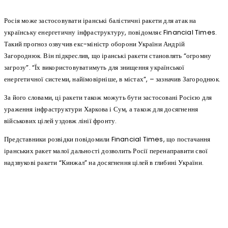
Росія може застосовувати іранські балістичні ракети для атак на
українську енергетичну інфраструктуру, повідомляє Financial Times.
Такий прогноз озвучив екс-міністр оборони України Андрій
Загороднюк. Він підкреслив, що іранські ракети становлять “огромну
загрозу”. “Їх використовуватимуть для знищення української
енергетичної системи, найімовірніше, в містах”, – зазначив Загороднюк.
За його словами, ці ракети також можуть бути застосовані Росією для
ураження інфраструктури Харкова і Сум, а також для досягнення
військових цілей уздовж лінії фронту.
Представники розвідки повідомили Financial Times, що постачання
іранських ракет малої дальності дозволить Росії перенаправити свої
надзвукові ракети “Кинжал” на досягнення цілей в глибині України.