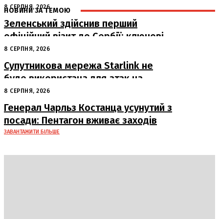
8 СЕРПНЯ, 2026
НОВИНИ ЗА ТЕМОЮ
Зеленський здійснив перший
офіційний візит до Сербії: ключові
переговори з Вучичем
8 СЕРПНЯ, 2026
Супутникова мережа Starlink не
буде використана для атак на
російські пускові установки
8 СЕРПНЯ, 2026
Генерал Чарльз Костанца усунутий з
посади: Пентагон вживає заходів
ЗАВАНТАЖИТИ БІЛЬШЕ
DAILY
INSIDER
Політика
Економіка
Бізнес
Блоги
Світ
Технології
Авто
Арт
Наука