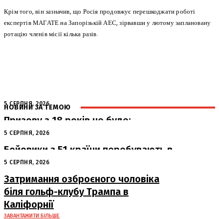
Крім того, він зазначив, що Росія продовжує перешкоджати роботі
експертів МАГАТЕ на Запорізькій АЕС, зірвавши у лютому заплановану
ротацію членів місії кілька разів.
5 СЕРПНЯ, 2026
НОВИНИ ЗА ТЕМОЮ
Призову з 18 років не буде:
офіційна позиція Офісу Президента
5 СЕРПНЯ, 2026
Бойовики з 51 країни перебувають в
українському полоні
5 СЕРПНЯ, 2026
Затримання озброєного чоловіка
біля гольф-клубу Трампа в
Каліфорнії
ЗАВАНТАЖИТИ БІЛЬШЕ