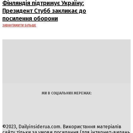
Фінляндія підтримує Україну:
Президент Стубб закликає до
посилення оборони
ЗАВАНТАЖИТИ БІЛЬШЕ
DAILY
INSIDER
Політика
Економіка
Бізнес
Блоги
Світ
Технології
Авто
Арт
Наука
МИ В СОЦІАЛЬНИХ МЕРЕЖАХ:
©2023, Dailyinsiderua.com. Використання матеріалів
сайту тільки за умови посилання (для інтернет-видань