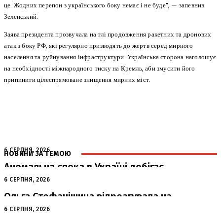
це. Жодних перепон з українського боку немає і не буде”, — запевнив
Зеленський.
Заява президента прозвучала на тлі продовження ракетних та дронових
атак з боку РФ, які регулярно призводять до жертв серед мирного
населення та руйнування інфраструктури. Українська сторона наголошує
на необхідності міжнародного тиску на Кремль, аби змусити його
припинити цілеспрямоване знищення мирних міст.
6 СЕРПНЯ, 2026
НОВИНИ ЗА ТЕМОЮ
Аномальна спека в Україні добігає
кінця: очікується похолодання
6 СЕРПНЯ, 2026
Ольга Стефанішина відреагувала на
підозри від НАБУ та САП
6 СЕРПНЯ, 2026