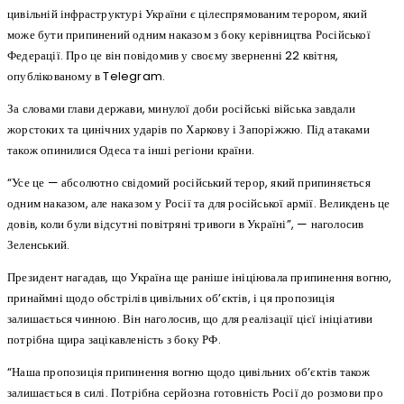
цивільній інфраструктурі України є цілеспрямованим терором, який
може бути припинений одним наказом з боку керівництва Російської
Федерації. Про це він повідомив у своєму зверненні 22 квітня,
опублікованому в Telegram.
За словами глави держави, минулої доби російські війська завдали
жорстоких та цинічних ударів по Харкову і Запоріжжю. Під атаками
також опинилися Одеса та інші регіони країни.
“Усе це — абсолютно свідомий російський терор, який припиняється
одним наказом, але наказом у Росії та для російської армії. Великдень це
довів, коли були відсутні повітряні тривоги в Україні”, — наголосив
Зеленський.
Президент нагадав, що Україна ще раніше ініціювала припинення вогню,
принаймні щодо обстрілів цивільних об’єктів, і ця пропозиція
залишається чинною. Він наголосив, що для реалізації цієї ініціативи
потрібна щира зацікавленість з боку РФ.
“Наша пропозиція припинення вогню щодо цивільних обʼєктів також
залишається в силі. Потрібна серйозна готовність Росії до розмови про