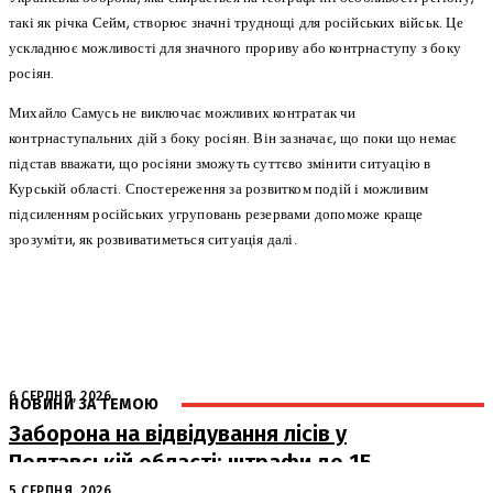
такі як річка Сейм, створює значні труднощі для російських військ. Це
ускладнює можливості для значного прориву або контрнаступу з боку
росіян.
Михайло Самусь не виключає можливих контратак чи
контрнаступальних дій з боку росіян. Він зазначає, що поки що немає
підстав вважати, що росіяни зможуть суттєво змінити ситуацію в
Курській області. Спостереження за розвитком подій і можливим
підсиленням російських угруповань резервами допоможе краще
зрозуміти, як розвиватиметься ситуація далі.
6 СЕРПНЯ, 2026
НОВИНИ ЗА ТЕМОЮ
Заборона на відвідування лісів у
Полтавській області: штрафи до 15
тисяч гривень
5 СЕРПНЯ, 2026