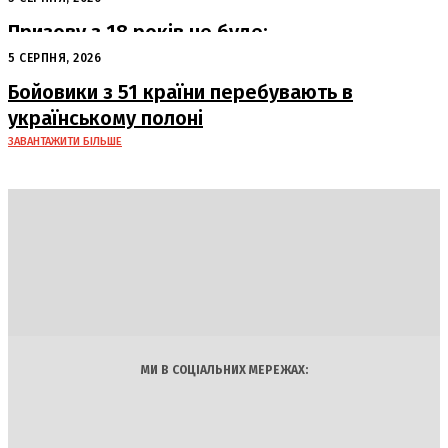
Призову з 18 років не буде:
офіційна позиція Офісу Президента
5 СЕРПНЯ, 2026
Бойовики з 51 країни перебувають в
українському полоні
ЗАВАНТАЖИТИ БІЛЬШЕ
DAILY
INSIDER
Політика
Економіка
Бізнес
Блоги
Світ
Технології
Авто
Арт
Наука
МИ В СОЦІАЛЬНИХ МЕРЕЖАХ: