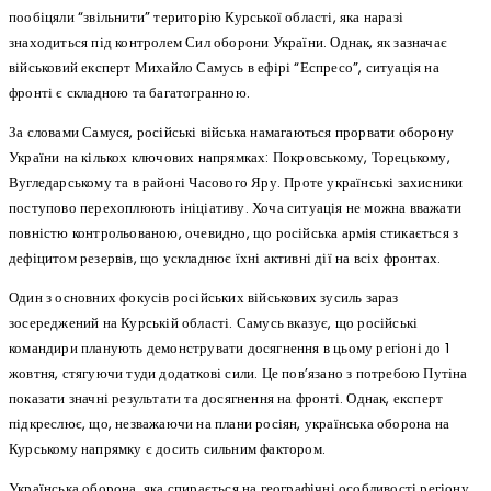
пообіцяли “звільнити” територію Курської області, яка наразі
знаходиться під контролем Сил оборони України. Однак, як зазначає
військовий експерт Михайло Самусь в ефірі “Еспресо”, ситуація на
фронті є складною та багатогранною.
За словами Самуся, російські війська намагаються прорвати оборону
України на кількох ключових напрямках: Покровському, Торецькому,
Вугледарському та в районі Часового Яру. Проте українські захисники
поступово перехоплюють ініціативу. Хоча ситуація не можна вважати
повністю контрольованою, очевидно, що російська армія стикається з
дефіцитом резервів, що ускладнює їхні активні дії на всіх фронтах.
Один з основних фокусів російських військових зусиль зараз
зосереджений на Курській області. Самусь вказує, що російські
командири планують демонструвати досягнення в цьому регіоні до 1
жовтня, стягуючи туди додаткові сили. Це пов’язано з потребою Путіна
показати значні результати та досягнення на фронті. Однак, експерт
підкреслює, що, незважаючи на плани росіян, українська оборона на
Курському напрямку є досить сильним фактором.
Українська оборона, яка спирається на географічні особливості регіону,