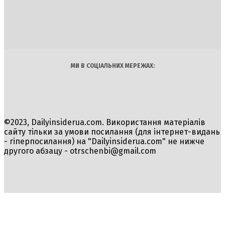
INSIDER
Політика
Економіка
Бізнес
Блоги
Світ
Технології
Авто
Арт
Наука
МИ В СОЦІАЛЬНИХ МЕРЕЖАХ:
©2023, Dailyinsiderua.com. Використання матеріалів
сайту тільки за умови посилання (для інтернет-видань
- гіперпосилання) на "Dailyinsiderua.com" не нижче
другого абзацу -
otrschenbi@gmail.com