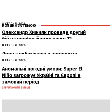
8 СЕРПНЯ, 2026
НОВИНИ ЗА ТЕМОЮ
Олександр Хижняк проведе другий
бій на професійному рингу 22
серпня у Львові
8 СЕРПНЯ, 2026
Дрон з вибухівкою в аеропорту
Лейпцига: США підозрюють Росію
8 СЕРПНЯ, 2026
Аномальні погодні умови: Super El
Niño загрожує Україні та Європі в
зимовий період
ЗАВАНТАЖИТИ БІЛЬШЕ
DAILY