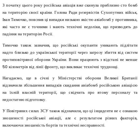
З початку цього року російська авіація вже скинула приблизно сто бомб
на територію своєї країни. Голова Ради резервістів Сухопутних військ,
Іван Тимочко, пояснив ці випадки низькою якістю авіабомб у противника,
які часто не є точними і мають технічні недоліки, що призводять до
падіння на територію Росії.
Тимочко також зазначив, що російські окупанти уникають підлітати
надто близько до української території через загрозу збиття від систем
протиповітряної оборони України. Вони працюють з відстані не менше
50 кілометрів від лінії фронту, що викликає технічні труднощі.
Нагадаємо, ще в січні у Міністерстві оборони Великої Британії
відзначили збільшення випадків скидання авіабомб російською авіацією
на їхній власній території, що свідчить про втому персоналу та
недостатню підготовку.
У Повітряних силах ЗСУ також відзначили, що ці інциденти не є ознакою
зношеності російської авіації, але є результатом різних факторів,
включаючи зношеність бортів та технічні несправності.