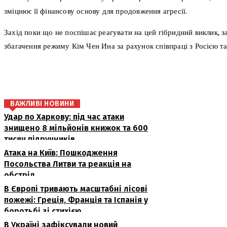
зміцнює її фінансову основу для продовження агресії.
Захід поки що не поспішає реагувати на цей гібридний виклик,
збагачення режиму Кім Чен Ина за рахунок співпраці з Росією та 
поділіться
ВАЖЛИВІ НОВИНИ
Удар по Харкову: під час атаки
знищено 8 мільйонів книжок та 600
тисяч підручників
Атака на Київ: Пошкодження
Посольства Литви та реакція на
обстріл
В Європі тривають масштабні лісові
пожежі: Греція, Франція та Іспанія у
боротьбі зі стихією
В Україні зафіксували новий