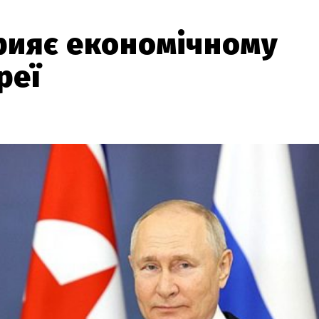
прияє економічному
реї