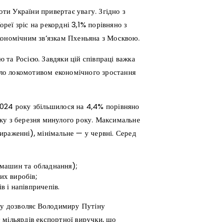
оти України привертає увагу. Згідно з
еї зріс на рекордні 3,1% порівняно з
кономічним зв’язкам Пхеньяна з Москвою.
та Росією. Завдяки цій співпраці важка
тало локомотивом економічного зростання
2024 року збільшилося на 4,4% порівняно
ку з березня минулого року. Максимальне
ираженні), мінімальне — у червні. Серед
 машин та обладнання);
их виробів;
 і напівпричепів.
азу дозволяє Володимиру Путіну
 мільярдів експортної виручки, що