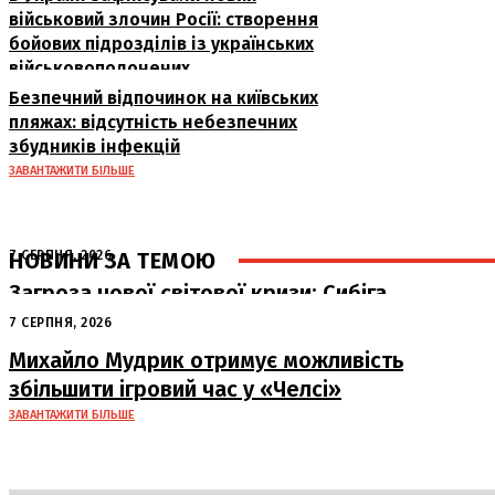
військовий злочин Росії: створення
бойових підрозділів із українських
військовополонених
Безпечний відпочинок на київських
пляжах: відсутність небезпечних
збудників інфекцій
ЗАВАНТАЖИТИ БІЛЬШЕ
НОВИНИ ЗА ТЕМОЮ
7 СЕРПНЯ, 2026
Загроза нової світової кризи: Сибіга
попередив про наслідки атак РФ на
7 СЕРПНЯ, 2026
судна
Михайло Мудрик отримує можливість
збільшити ігровий час у «Челсі»
ЗАВАНТАЖИТИ БІЛЬШЕ