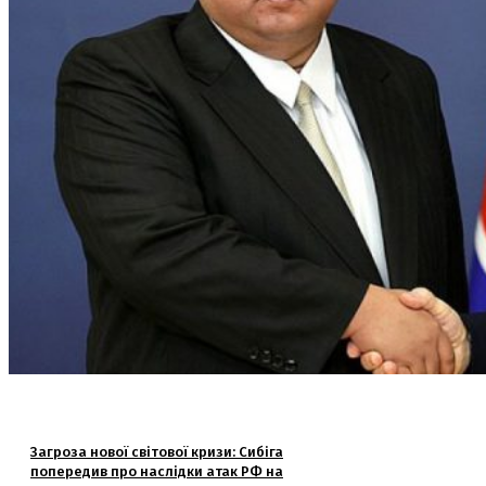
Загроза нової світової кризи: Сибіга
попередив про наслідки атак РФ на