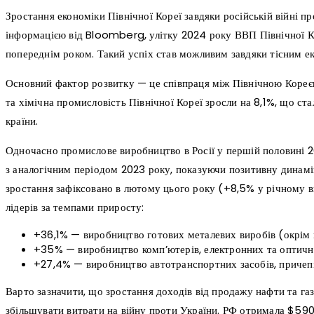
Зростання економіки Північної Кореї завдяки російській війні пр
інформацією від Bloomberg, улітку 2024 року ВВП Північної Кор
попереднім роком. Такий успіх став можливим завдяки тісним е
Основний фактор розвитку — це співпраця між Північною Кореєю 
та хімічна промисловість Північної Кореї зросли на 8,1%, що с
країни.
Одночасно промислове виробництво в Росії у першій половині 
з аналогічним періодом 2023 року, показуючи позитивну динамі
зростання зафіксовано в лютому цього року (+8,5% у річному в
лідерів за темпами приросту:
+36,1% — виробництво готових металевих виробів (окрім
+35% — виробництво комп’ютерів, електронних та оптичн
+27,4% — виробництво автотранспортних засобів, причепів
Варто зазначити, що зростання доходів від продажу нафти та г
збільшувати витрати на війну проти України. РФ отримала $590