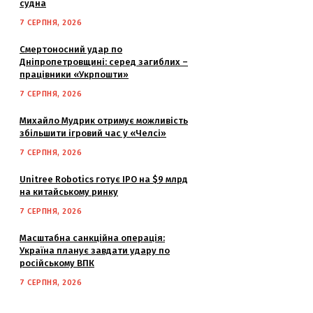
судна
7 СЕРПНЯ, 2026
Смертоносний удар по
Дніпропетровщині: серед загиблих –
працівники «Укрпошти»
7 СЕРПНЯ, 2026
Михайло Мудрик отримує можливість
збільшити ігровий час у «Челсі»
7 СЕРПНЯ, 2026
Unitree Robotics готує IPO на $9 млрд
на китайському ринку
7 СЕРПНЯ, 2026
Масштабна санкційна операція:
Україна планує завдати удару по
російському ВПК
7 СЕРПНЯ, 2026