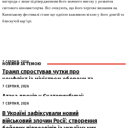
нагорода є лише підтвердженням його значного внеску у розвиток
світового кіномистецтва. Всі очікують, що його чергове визнання на
Каннському фестивалі стане ще однією важливою віхою у його довгій та
блискучій кар’єрі.
7 СЕРПНЯ, 2026
НОВИНИ ЗА ТЕМОЮ
Трамп спростував чутки про
конфлікт із міністром оборони та
похвалив його роботу
7 СЕРПНЯ, 2026
Атака дронів у Єкатеринбурзі:
загорівся склад Wildberries
7 СЕРПНЯ, 2026
В Україні зафіксували новий
військовий злочин Росії: створення