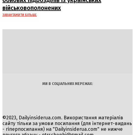
бойових підрозділів із українських
військовополонених
ЗАВАНТАЖИТИ БІЛЬШЕ
DAILY
INSIDER
Політика
Економіка
Бізнес
Блоги
Світ
Технології
Авто
Арт
Наука
МИ В СОЦІАЛЬНИХ МЕРЕЖАХ:
©2023, Dailyinsiderua.com. Використання матеріалів
сайту тільки за умови посилання (для інтернет-видань
- гіперпосилання) на "Dailyinsiderua.com" не нижче
другого абзацу -
otrschenbi@gmail.com