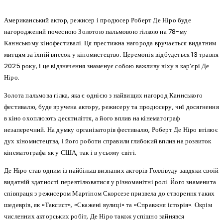
Американський актор, режисер і продюсер Роберт Де Ніро буде
нагороджений почесною Золотою пальмовою гілкою на 78-му
Каннському кінофестивалі. Ця престижна нагорода вручається видатним
митцям за їхній внесок у кіномистецтво. Церемонія відбудеться 13 травня
2025 року, і це відзначення знаменує собою важливу віху в кар’єрі Де
Ніро.
Золота пальмова гілка, яка є однією з найвищих нагород Каннського
фестивалю, буде вручена актору, режисеру та продюсеру, чиї досягнення
в кіно охоплюють десятиліття, а його вплив на кінематограф
незаперечний. На думку організаторів фестивалю, Роберт Де Ніро втілює
дух кіномистецтва, і його роботи справили глибокий вплив на розвиток
кінематографа як у США, так і в усьому світі.
Де Ніро став одним із найбільш визнаних акторів Голлівуду завдяки своїй
видатній здатності перевтілюватися у різноманітні ролі. Його знаменита
співпраця з режисером Мартіном Скорсезе призвела до створення таких
шедеврів, як «Таксист», «Скажені вулиці» та «Справжня історія». Окрім
численних акторських робіт, Де Ніро також успішно зайнявся