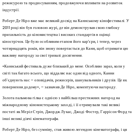
режисурою та продюсуванням, продовжуючи впливати на розвиток
індустрії.
Роберт Де Ніро вже має великий досвід на Каннському кінофестивалі. У
2011 році він був головою журі, де він демонстрував свою глибоку
прихильність до кіномистецтва і високих стандартів в оцінці
кінострічок. Це було особливим етапом його кар’єри, і тепер, через
чотирнадцять років, він знову повертається до Канн, щоб отримати цю
важливу нагороду за свої тривалі досягнення.
«Каннський фестиваль дуже близький до мене. Особливо зараз, коли у
світі так багато всього, що віддаляє нас один від одного, Канни
об’єднують нас – оповідачів, режисерів, шанувальників і друзів. Це як
повернення додому», – зазначив Де Ніро, коментуючи нагороду.
Золота пальмова гілка є однією з найбільш престижних нагород на
міжнародному кіномистецькому заході, і її отримували такі великі
постаті як Меріл Стріп, Джордж Лукас, Джоді Фостер, Гаррісон Форд та
інші великі діячі кінематографа.
Роберт Де Ніро, без сумніву, став живою легендою кінематографа, і ця