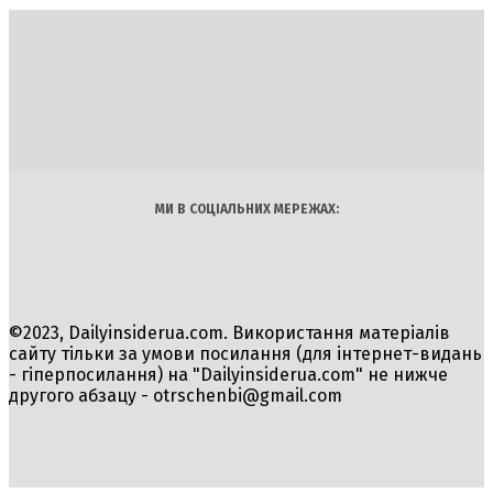
DAILY
INSIDER
Політика
Економіка
Бізнес
Блоги
Світ
Технології
Авто
Арт
Наука
МИ В СОЦІАЛЬНИХ МЕРЕЖАХ:
©2023, Dailyinsiderua.com. Використання матеріалів
сайту тільки за умови посилання (для інтернет-видань
- гіперпосилання) на "Dailyinsiderua.com" не нижче
другого абзацу -
otrschenbi@gmail.com