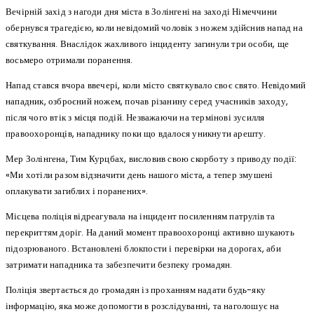
Вечірній захід з нагоди дня міста в Золінгені на заході Німеччини
обернувся трагедією, коли невідомий чоловік з ножем здійснив напад на
святкування. Внаслідок жахливого інциденту загинули три особи, ще
восьмеро отримали поранення.
Напад стався вчора ввечері, коли місто святкувало своє свято. Невідомий
нападник, озброєний ножем, почав різанину серед учасників заходу,
після чого втік з місця подій. Незважаючи на термінові зусилля
правоохоронців, нападнику поки що вдалося уникнути арешту.
Мер Золінгена, Тим Курцбах, висловив свою скорботу з приводу події:
«Ми хотіли разом відзначити день нашого міста, а тепер змушені
оплакувати загиблих і поранених».
Місцева поліція відреагувала на інцидент посиленням патрулів та
перекриттям доріг. На даний момент правоохоронці активно шукають
підозрюваного. Встановлені блокпости і перевірки на дорогах, аби
затримати нападника та забезпечити безпеку громадян.
Поліція звертається до громадян із проханням надати будь-яку
інформацію, яка може допомогти в розслідуванні, та наголошує на