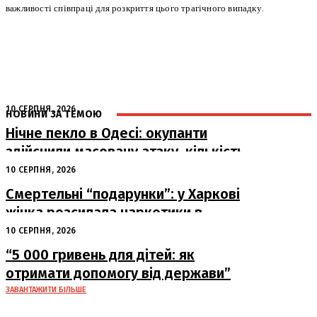
важливості співпраці для розкриття цього трагічного випадку.
10 СЕРПНЯ, 2026
НОВИНИ ЗА ТЕМОЮ
Нічне пекло в Одесі: окупанти
здійснили масовану атаку, кількість
постраждалих зростає
10 СЕРПНЯ, 2026
Смертельні “подарунки”: у Харкові
жінка розсилала наркотики в
упаковках
10 СЕРПНЯ, 2026
“5 000 гривень для дітей: як
отримати допомогу від держави”
ЗАВАНТАЖИТИ БІЛЬШЕ