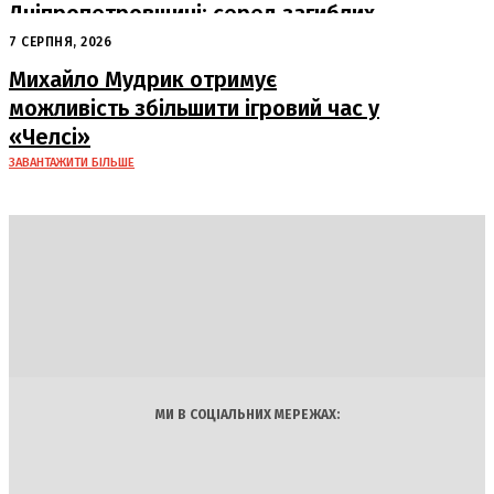
Дніпропетровщині: серед загиблих
– працівники «Укрпошти»
7 СЕРПНЯ, 2026
Михайло Мудрик отримує
можливість збільшити ігровий час у
«Челсі»
ЗАВАНТАЖИТИ БІЛЬШЕ
DAILY
INSIDER
Політика
Економіка
Бізнес
Блоги
Світ
Технології
Авто
Арт
Наука
МИ В СОЦІАЛЬНИХ МЕРЕЖАХ: