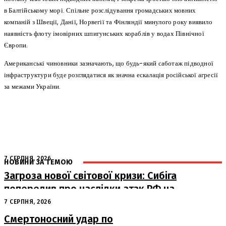
в Балтійському морі. Спільне розслідування громадських мовних
компаній з Швеції, Данії, Норвегії та Фінляндії минулого року виявило
наявність флоту імовірних шпигунських кораблів у водах Північної
Європи.
Американські чиновники зазначають, що будь-який саботаж підводної
інфраструктури буде розглядатися як значна ескалація російської агресії
за межами України.
7 СЕРПНЯ, 2026
НОВИНИ ЗА ТЕМОЮ
Загроза нової світової кризи: Сибіга
попередив про наслідки атак РФ на
судна
7 СЕРПНЯ, 2026
Смертоносний удар по