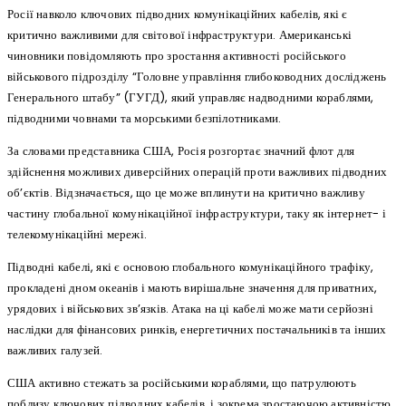
Росії навколо ключових підводних комунікаційних кабелів, які є
критично важливими для світової інфраструктури. Американські
чиновники повідомляють про зростання активності російського
військового підрозділу “Головне управління глибоководних досліджень
Генерального штабу” (ГУГД), який управляє надводними кораблями,
підводними човнами та морськими безпілотниками.
За словами представника США, Росія розгортає значний флот для
здійснення можливих диверсійних операцій проти важливих підводних
об’єктів. Відзначається, що це може вплинути на критично важливу
частину глобальної комунікаційної інфраструктури, таку як інтернет- і
телекомунікаційні мережі.
Підводні кабелі, які є основою глобального комунікаційного трафіку,
прокладені дном океанів і мають вирішальне значення для приватних,
урядових і військових зв’язків. Атака на ці кабелі може мати серйозні
наслідки для фінансових ринків, енергетичних постачальників та інших
важливих галузей.
США активно стежать за російськими кораблями, що патрулюють
поблизу ключових підводних кабелів, і зокрема зростаючою активністю