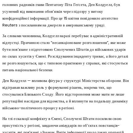
головних радників глави Пентагону Піта Геґсета, Ден Колдуелл, був
усунений від виконання обов’язків через підозру у витоку
конфіденційної інформації. Про це 15 квітня повідомило агентство
Reuters з посиланням на джерело в американському уряді.
За словами чиновника, Колдуелл наразі перебуває в адміністративній
відпустці. Причиною стало “несанкціоноване розголошення”, яке може
бути пов’язане з підготовкою Сполучених Штатів до військових ударів
по силах хуситів у Ємені. Розслідування інциденту триває, а його деталі
не розголошуються, що є типовою практикою у справах, які стосуються
питань національної безпеки.
Ден Колдуелл — впливова фігура у структурі Міністерства оборони. Він
відігравав важливу роль у формуванні рішень, зокрема тих, що
стосувалися Близького Сходу. Його відсторонення може мати не лише
репутаційні наслідки для відомства, а й вплинути на подальшу динаміку
військово-політичного процесу в регіоні.
На тлі ескалації конфлікту в Ємені, Сполучені Штати посилили свою
присутність у регіоні, завдаючи авіаударів по об’єктах повстанців-
хуситів, які пов’язані з Іраном. Витік інформації щодо таких операцій