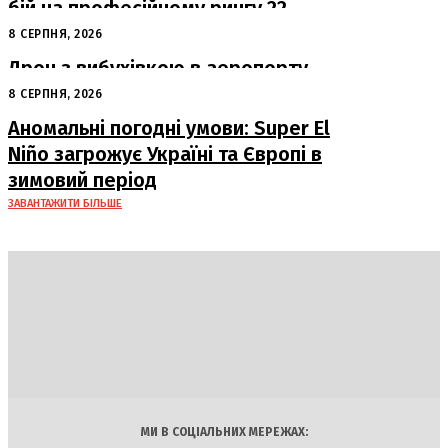
бій на професійному рингу 22
серпня у Львові
8 СЕРПНЯ, 2026
Дрон з вибухівкою в аеропорту
Лейпцига: США підозрюють Росію
8 СЕРПНЯ, 2026
Аномальні погодні умови: Super El
Niño загрожує Україні та Європі в
зимовий період
ЗАВАНТАЖИТИ БІЛЬШЕ
DAILY
INSIDER
Політика
Економіка
Бізнес
Блоги
Світ
Технології
Авто
Арт
Наука
МИ В СОЦІАЛЬНИХ МЕРЕЖАХ: