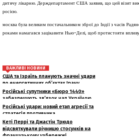
дитячу лікарню. Держдепартамент США заявив, що цей візит викли
росією.
москва була великим постачальником зброї до Індії з часів Рад
роками намагався зацікавити Нью-Делі, щоб протистояти вплив
поділіться
ВАЖЛИВІ НОВИНИ
США та Ізраїль планують значні удари
по енергетичних об’єктах Ірану
Російські супутники «Бюро 1440»
забезпечують зв’язок над Україною
Російські удари: новий етап агресії та
стратегія противника
Кеті Перрі та Джастін Трюдо
відсвяткували річницю стосунків на
французькому узбережжі