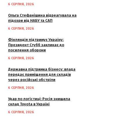
6 СЕРПНЯ, 2026
Ольга Стефанішина відреагувала на
підозри від НАБУ та САП
6 СЕРПНЯ, 2026
Фінляндія підтримує Україну:
Президент Стубб закликає до
посилення оборони
6 СЕРПНЯ, 2026
Державна підтримка бізнесу: влада
передає приміщення для складів
через російські обстріли
6 СЕРПНЯ, 2026
Удар по логістиці: Росія знищила
склад Toyota в Україні
6 СЕРПНЯ, 2026