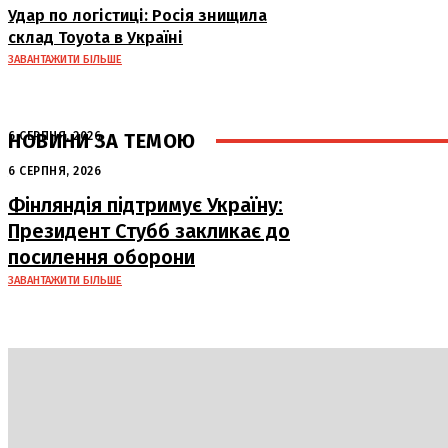
Удар по логістиці: Росія знищила
склад Toyota в Україні
ЗАВАНТАЖИТИ БІЛЬШЕ
НОВИНИ ЗА ТЕМОЮ
6 СЕРПНЯ, 2026
Аномальна спека в Україні добігає
6 СЕРПНЯ, 2026
кінця: очікується похолодання
Фінляндія підтримує Україну:
Президент Стубб закликає до
посилення оборони
ЗАВАНТАЖИТИ БІЛЬШЕ