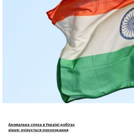
Аномальна спека в Україні добігає
кінця: очікується похолодання