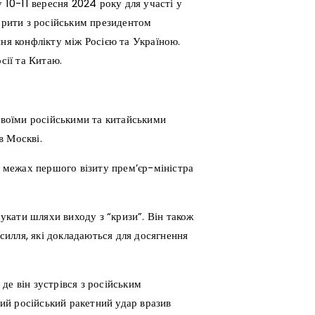
у 10-11 вересня 2024 року для участі у
ворити з російським президентом
я конфлікту між Росією та Україною.
сії та Китаю.
 своїми російськими та китайськими
в Москві.
в межах першого візиту прем’єр-міністра
шукати шляхи виходу з “кризи”. Він також
усилля, які докладаються для досягнення
 де він зустрівся з російським
ий російський ракетний удар вразив