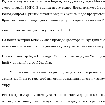
Радник з національної безпеки Індії Аджит Довал відвідає Москв
зустрічі країн БРІКС. В рамках цього візиту Довал планує обго
Володимиром Путіним питання мирних зусиль щодо врегулюванн
Крім того, він проведе двосторонні зустрічі з представниками Ро
Довал також візьме участь у зустрічі БРІКС.
На полях зустрічі БРІКС Довал проведе двосторонні зустрічі зі
колегами з можливістю продовження дискусій липневого саміту 
Прем’єр-міністр Індії Нарендра Моді в серпні відвідав Україну 
Індії у сучасній історії України.
Тоді Моді заявив, що Україні та росії доведеться сісти разом й 
заявив, що Індія готова зробити свій проактивний внесок у всі з
миру.
Візит Моді в Україну послідував за його візитом до росії в липні,
президентом володимиром путіним того ж дня, коли смертоносн