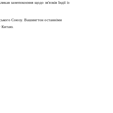
кав занепокоєння щодо зв’язків Індії із
янського Союзу. Вашингтон останніми
у Китаю.