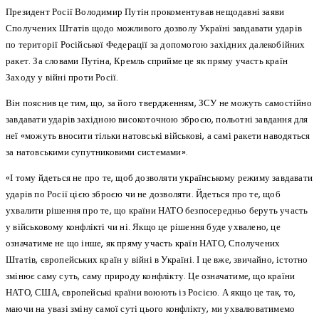
Президент Росії Володимир Путін прокоментував нещодавні заяви
Сполучених Штатів щодо можливого дозволу Україні завдавати ударів
по території Російської Федерації за допомогою західних далекобійних
ракет. За словами Путіна, Кремль сприйме це як пряму участь країн
Заходу у війні проти Росії.
Він пояснив це тим, що, за його твердженням, ЗСУ не можуть самостійно
завдавати ударів західною високоточною зброєю, польотні завдання для
неї «можуть вносити тільки натовські військові, а самі ракети наводяться
за натовськими супутниковими системами».
«І тому йдеться не про те, щоб дозволяти українському режиму завдавати
ударів по Росії цією зброєю чи не дозволяти. Йдеться про те, щоб
ухвалити рішення про те, що країни НАТО безпосередньо беруть участь
у військовому конфлікті чи ні. Якщо це рішення буде ухвалено, це
означатиме не що інше, як пряму участь країн НАТО, Сполучених
Штатів, європейських країн у війні в Україні. І це вже, звичайно, істотно
змінює саму суть, саму природу конфлікту. Це означатиме, що країни
НАТО, США, європейські країни воюють із Росією. А якщо це так, то,
маючи на увазі зміну самої суті цього конфлікту, ми ухвалюватимемо