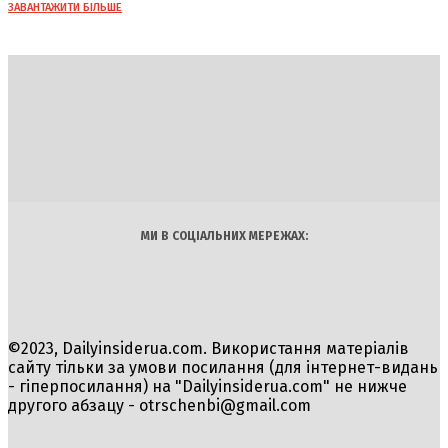
ЗАВАНТАЖИТИ БІЛЬШЕ
DAILY
INSIDER
Політика
Економіка
Бізнес
Блоги
Світ
Технології
Авто
Арт
Наука
МИ В СОЦІАЛЬНИХ МЕРЕЖАХ:
©2023, Dailyinsiderua.com. Використання матеріалів
сайту тільки за умови посилання (для інтернет-видань
- гіперпосилання) на "Dailyinsiderua.com" не нижче
другого абзацу -
otrschenbi@gmail.com