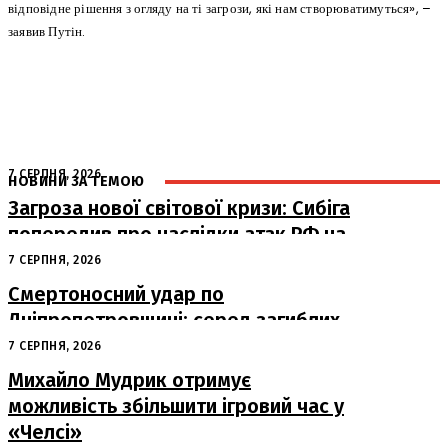
відповідне рішення з огляду на ті загрози, які нам створюватимуться», –
заявив Путін.
7 СЕРПНЯ, 2026
НОВИНИ ЗА ТЕМОЮ
Загроза нової світової кризи: Сибіга
попередив про наслідки атак РФ на
судна
7 СЕРПНЯ, 2026
Смертоносний удар по
Дніпропетровщині: серед загиблих
– працівники «Укрпошти»
7 СЕРПНЯ, 2026
Михайло Мудрик отримує
можливість збільшити ігровий час у
«Челсі»