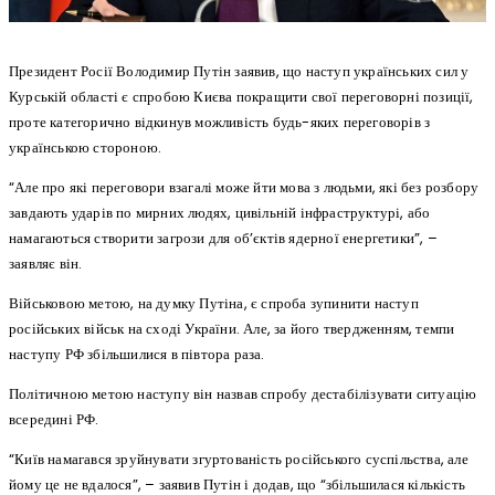
Президент Росії Володимир Путін заявив, що наступ українських сил у
Курській області є спробою Києва покращити свої переговорні позиції,
проте категорично відкинув можливість будь-яких переговорів з
українською стороною.
“Але про які переговори взагалі може йти мова з людьми, які без розбору
завдають ударів по мирних людях, цивільній інфраструктурі, або
намагаються створити загрози для об’єктів ядерної енергетики”, –
заявляє він.
Військовою метою, на думку Путіна, є спроба зупинити наступ
російських військ на сході України. Але, за його твердженням, темпи
наступу РФ збільшилися в півтора раза.
Політичною метою наступу він назвав спробу дестабілізувати ситуацію
всередині РФ.
“Київ намагався зруйнувати згуртованість російського суспільства, але
йому це не вдалося”, – заявив Путін і додав, що “збільшилася кількість