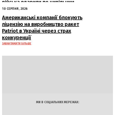
війська вдарили по цивільним
об’єктам, є постраждалі
10 СЕРПНЯ, 2026
Американські компанії блокують
ліцензію на виробництво ракет
Patriot в Україні через страх
конкуренції
ЗАВАНТАЖИТИ БІЛЬШЕ
DAILY
INSIDER
Політика
Економіка
Бізнес
Блоги
Світ
Технології
Авто
Арт
Наука
МИ В СОЦІАЛЬНИХ МЕРЕЖАХ: