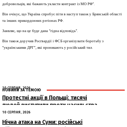
добровольців, які бажають укласти контракт із МО РФ”.
Він очікує, що Україна спробує піти в наступ також у Брянській області
та інших прикордонних регіонах РФ.
Заявляє, що на це буде дана “гідна відповідь”.
Він також доручив Росгвардії і ФСБ організувати боротьбу з
“українськими ДРГ”, які проникають у російський тил.
10 СЕРПНЯ, 2026
НОВИНИ ЗА ТЕМОЮ
Протестні акції в Польщі: тисячі
людей виступили проти насильства
над українцями
10 СЕРПНЯ, 2026
Нічна атака на Суми: російські