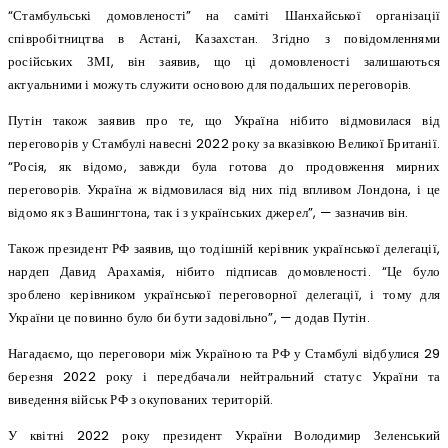
“Стамбульські домовленості” на саміті Шанхайської організації
співробітництва в Астані, Казахстан. Згідно з повідомленнями
російських ЗМІ, він заявив, що ці домовленості залишаються
актуальними і можуть служити основою для подальших переговорів.
Путін також заявив про те, що Україна нібито відмовилася від
переговорів у Стамбулі навесні 2022 року за вказівкою Великої Британії.
“Росія, як відомо, завжди була готова до продовження мирних
переговорів. Україна ж відмовилася від них під впливом Лондона, і це
відомо як з Вашингтона, так і з українських джерел”, — зазначив він.
Також президент РФ заявив, що тодішній керівник української делегації,
нардеп Давид Арахамія, нібито підписав домовленості. “Це було
зроблено керівником української переговорної делегації, і тому для
України це повинно було би бути задовільно”, — додав Путін.
Нагадаємо, що переговори між Україною та РФ у Стамбулі відбулися 29
березня 2022 року і передбачали нейтральний статус України та
виведення військ РФ з окупованих територій.
У квітні 2022 року президент України Володимир Зеленський