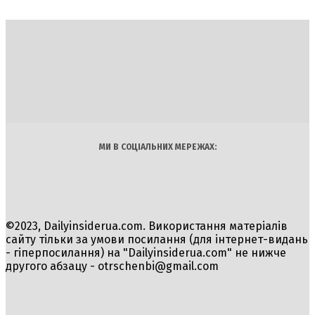
DAILY
INSIDER
Політика
Економіка
Бізнес
Блоги
Світ
Технології
Авто
Арт
Наука
МИ В СОЦІАЛЬНИХ МЕРЕЖАХ:
©2023, Dailyinsiderua.com. Використання матеріалів
сайту тільки за умови посилання (для інтернет-видань
- гіперпосилання) на "Dailyinsiderua.com" не нижче
другого абзацу -
otrschenbi@gmail.com