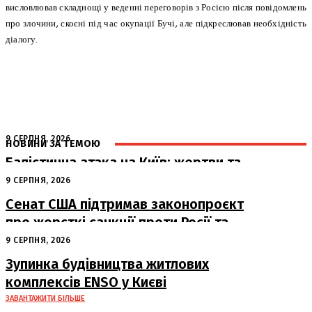
висловлював складнощі у веденні переговорів з Росією після повідомлень
про злочини, скоєні під час окупації Бучі, але підкреслював необхідність
діалогу.
9 СЕРПНЯ, 2026
НОВИНИ ЗА ТЕМОЮ
Балістична атака на Київ: жертви та
руйнування
9 СЕРПНЯ, 2026
Сенат США підтримав законопроєкт
про жорсткі санкції проти Росії та
Ірану
9 СЕРПНЯ, 2026
Зупинка будівництва житлових
комплексів ENSO у Києві
ЗАВАНТАЖИТИ БІЛЬШЕ