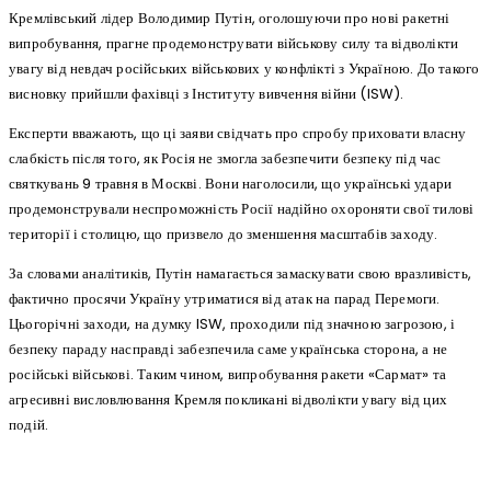
Кремлівський лідер Володимир Путін, оголошуючи про нові ракетні
випробування, прагне продемонструвати військову силу та відволікти
увагу від невдач російських військових у конфлікті з Україною. До такого
висновку прийшли фахівці з Інституту вивчення війни (ISW).
Експерти вважають, що ці заяви свідчать про спробу приховати власну
слабкість після того, як Росія не змогла забезпечити безпеку під час
святкувань 9 травня в Москві. Вони наголосили, що українські удари
продемонстрували неспроможність Росії надійно охороняти свої тилові
території і столицю, що призвело до зменшення масштабів заходу.
За словами аналітиків, Путін намагається замаскувати свою вразливість,
фактично просячи Україну утриматися від атак на парад Перемоги.
Цьогорічні заходи, на думку ISW, проходили під значною загрозою, і
безпеку параду насправді забезпечила саме українська сторона, а не
російські військові. Таким чином, випробування ракети «Сармат» та
агресивні висловлювання Кремля покликані відволікти увагу від цих
подій.