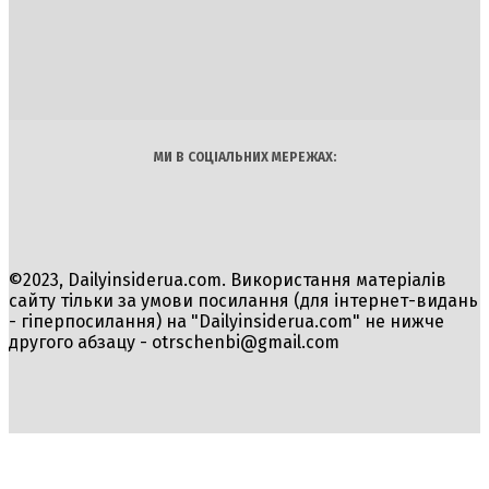
INSIDER
Політика
Економіка
Бізнес
Блоги
Світ
Технології
Авто
Арт
Наука
МИ В СОЦІАЛЬНИХ МЕРЕЖАХ:
©2023, Dailyinsiderua.com. Використання матеріалів
сайту тільки за умови посилання (для інтернет-видань
- гіперпосилання) на "Dailyinsiderua.com" не нижче
другого абзацу -
otrschenbi@gmail.com