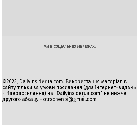
DAILY
INSIDER
Політика
Економіка
Бізнес
Блоги
Світ
Технології
Авто
Арт
Наука
МИ В СОЦІАЛЬНИХ МЕРЕЖАХ:
©2023, Dailyinsiderua.com. Використання матеріалів
сайту тільки за умови посилання (для інтернет-видань
- гіперпосилання) на "Dailyinsiderua.com" не нижче
другого абзацу -
otrschenbi@gmail.com