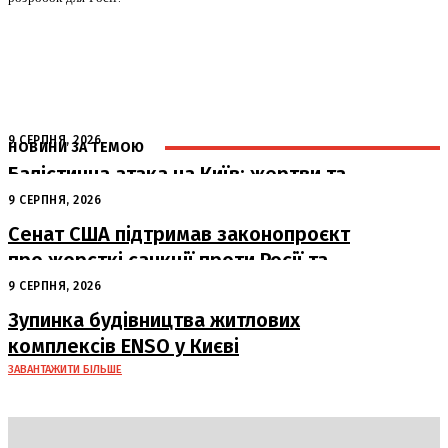
9 СЕРПНЯ, 2026
НОВИНИ ЗА ТЕМОЮ
Балістична атака на Київ: жертви та
руйнування
9 СЕРПНЯ, 2026
Сенат США підтримав законопроєкт
про жорсткі санкції проти Росії та
Ірану
9 СЕРПНЯ, 2026
Зупинка будівництва житлових
комплексів ENSO у Києві
ЗАВАНТАЖИТИ БІЛЬШЕ