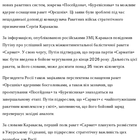
нових ракетних систем, зокрема «Посейдона», «Буревісника» та можливе
ядерне оснащення ракет «Орєшнік». Ці заяви були зроблені під час
нещодавньої доповіді командувача Ракетних військ стратегічного
призначення Сергія Каракаєва.
За інформацією, опублікованою російськими ЗМІ, Каракаєв повідомив
Путіну про успішний запуск міжконтинентальної балістичної ракети
«Сармат». У свою чергу, Путін підтвердив, що перша партія «Сарматів»
має бути введена в бойове чергування до кінця 2026 року. Дальність цієї
ракети, за його словами, може досягати понад 35 тисяч кілометрів.
Президента Росії також зацікавила перспектива оснащення ракет
«Орєшнік» ядерними боєголовками, а також він зазначив, що
проектування «Посейдона» та «Буревісника» знаходиться на
завершальному етапі. Путін підкреслив, що «Сармат» є «найпотужнішим
ракетним комплексом у світі», запевняючи, що його бойовий заряд
перевершує західні аналоги.
За словами Каракаєва, перший полк ракет «Сармат» планують розмістити
в Ужурському з’єднанні, що підкреслює стратегічну важливість цих
розробок для Росії.