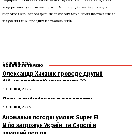
Реформа оборонних закупівель є однією з головних складових
модернізації української армії. Вона передбачає боротьбу з
бюрократією, впровадження прозорих механізмів постачання та
залучення міжнародних постачальників.
8 СЕРПНЯ, 2026
НОВИНИ ЗА ТЕМОЮ
Олександр Хижняк проведе другий
бій на професійному рингу 22
серпня у Львові
8 СЕРПНЯ, 2026
Дрон з вибухівкою в аеропорту
Лейпцига: США підозрюють Росію
8 СЕРПНЯ, 2026
Аномальні погодні умови: Super El
Niño загрожує Україні та Європі в
зимовий період