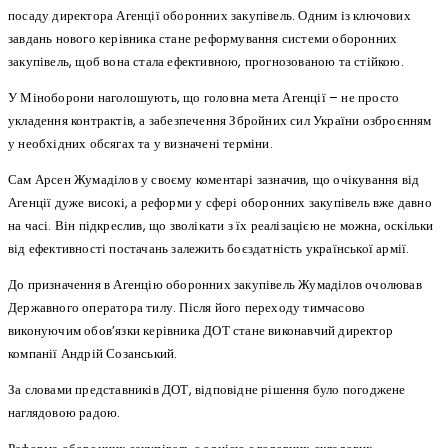
посаду директора Агенції оборонних закупівель. Одним із ключових
завдань нового керівника стане реформування системи оборонних
закупівель, щоб вона стала ефективною, прогнозованою та стійкою.
У Міноборони наголошують, що головна мета Агенції – не просто
укладення контрактів, а забезпечення Збройних сил України озброєнням
у необхідних обсягах та у визначені терміни.
Сам Арсен Жумаділов у своєму коментарі зазначив, що очікування від
Агенції дуже високі, а реформи у сфері оборонних закупівель вже давно
на часі. Він підкреслив, що зволікати з їх реалізацією не можна, оскільки
від ефективності постачань залежить боєздатність української армії.
До призначення в Агенцію оборонних закупівель Жумаділов очолював
Державного оператора тилу. Після його переходу тимчасово
виконуючим обов’язки керівника ДОТ стане виконавчий директор
компанії Андрій Созанський.
За словами представників ДОТ, відповідне рішення було погоджене
наглядовою радою.