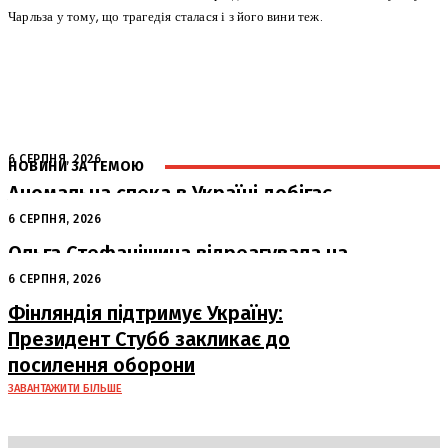
Чарльза у тому, що трагедія сталася і з його вини теж.
6 СЕРПНЯ, 2026
НОВИНИ ЗА ТЕМОЮ
Аномальна спека в Україні добігає
кінця: очікується похолодання
6 СЕРПНЯ, 2026
Ольга Стефанішина відреагувала на
підозри від НАБУ та САП
6 СЕРПНЯ, 2026
Фінляндія підтримує Україну:
Президент Стубб закликає до
посилення оборони
ЗАВАНТАЖИТИ БІЛЬШЕ