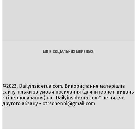
DAILY
INSIDER
Політика
Економіка
Бізнес
Блоги
Світ
Технології
Авто
Арт
Наука
МИ В СОЦІАЛЬНИХ МЕРЕЖАХ:
©2023, Dailyinsiderua.com. Використання матеріалів
сайту тільки за умови посилання (для інтернет-видань
- гіперпосилання) на "Dailyinsiderua.com" не нижче
другого абзацу -
otrschenbi@gmail.com