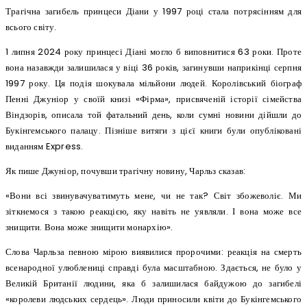
Трагічна загибель принцеси Діани у 1997 році стала потрясінням для
всього світу.
1 липня 2024 року принцесі Діані могло б виповнитися 63 роки. Проте
вона назавжди залишилася у віці 36 років, загинувши наприкінці серпня
1997 року. Ця подія шокувала мільйони людей. Королівський біограф
Пенні Джуніор у своїй книзі «Фірма», присвяченій історії сімейства
Віндзорів, описала той фатальний день, коли сумні новини дійшли до
Букінгемського палацу. Пізніше витяги з цієї книги були опубліковані
виданням Express.
Як пише Джуніор, почувши трагічну новину, Чарльз сказав:
«Вони всі звинувачуватимуть мене, чи не так? Світ збожеволіє. Ми
зіткнемося з такою реакцією, яку навіть не уявляли. І вона може все
знищити. Вона може знищити монархію».
Слова Чарльза певною мірою виявилися пророчими: реакція на смерть
всенародної улюблениці справді була масштабною. Здається, не було у
Великій Британії людини, яка б залишилася байдужою до загибелі
«королеви людських сердець». Люди приносили квіти до Букінгемського