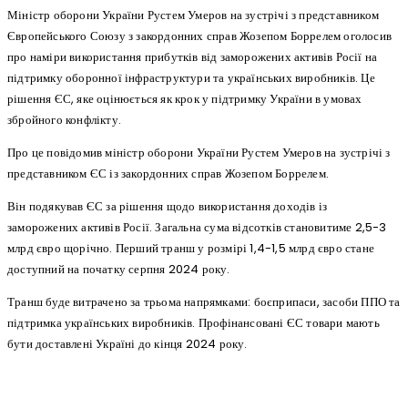
Міністр оборони України Рустем Умеров на зустрічі з представником
Європейського Союзу з закордонних справ Жозепом Боррелем оголосив
про наміри використання прибутків від заморожених активів Росії на
підтримку оборонної інфраструктури та українських виробників. Це
рішення ЄС, яке оцінюється як крок у підтримку України в умовах
збройного конфлікту.
Про це повідомив міністр оборони України Рустем Умеров на зустрічі з
представником ЄС із закордонних справ Жозепом Боррелем.
Він подякував ЄС за рішення щодо використання доходів із
заморожених активів Росії. Загальна сума відсотків становитиме 2,5-3
млрд євро щорічно. Перший транш у розмірі 1,4-1,5 млрд євро стане
доступний на початку серпня 2024 року.
Транш буде витрачено за трьома напрямками: боєприпаси, засоби ППО та
підтримка українських виробників. Профінансовані ЄС товари мають
бути доставлені Україні до кінця 2024 року.