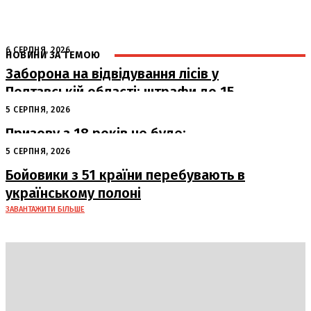
6 СЕРПНЯ, 2026
НОВИНИ ЗА ТЕМОЮ
Заборона на відвідування лісів у
Полтавській області: штрафи до 15
тисяч гривень
5 СЕРПНЯ, 2026
Призову з 18 років не буде:
офіційна позиція Офісу Президента
5 СЕРПНЯ, 2026
Бойовики з 51 країни перебувають в
українському полоні
ЗАВАНТАЖИТИ БІЛЬШЕ
DAILY
INSIDER