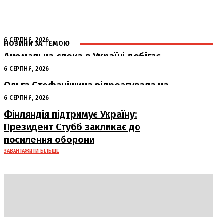
6 СЕРПНЯ, 2026
НОВИНИ ЗА ТЕМОЮ
Аномальна спека в Україні добігає
кінця: очікується похолодання
6 СЕРПНЯ, 2026
Ольга Стефанішина відреагувала на
підозри від НАБУ та САП
6 СЕРПНЯ, 2026
Фінляндія підтримує Україну:
Президент Стубб закликає до
посилення оборони
ЗАВАНТАЖИТИ БІЛЬШЕ
DAILY
INSIDER