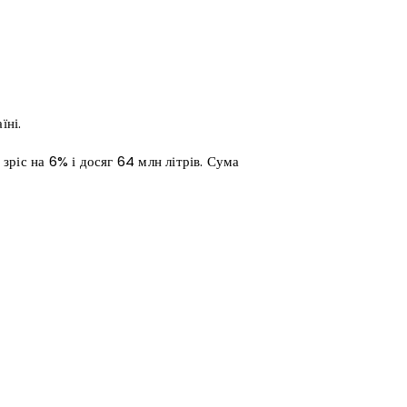
їні.
 зріс на 6% і досяг 64 млн літрів. Сума