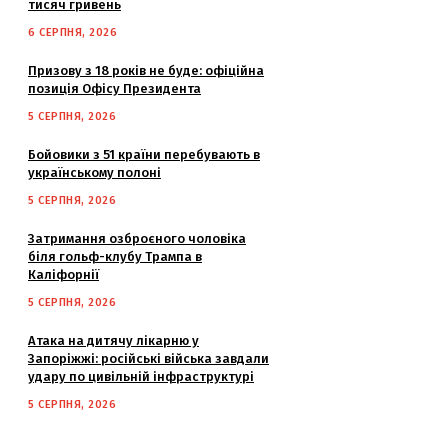
тисяч гривень
6 СЕРПНЯ, 2026
Призову з 18 років не буде: офіційна
позиція Офісу Президента
5 СЕРПНЯ, 2026
Бойовики з 51 країни перебувають в
українському полоні
5 СЕРПНЯ, 2026
Затримання озброєного чоловіка
біля гольф-клубу Трампа в
Каліфорнії
5 СЕРПНЯ, 2026
Атака на дитячу лікарню у
Запоріжжі: російські війська завдали
удару по цивільній інфраструктурі
5 СЕРПНЯ, 2026