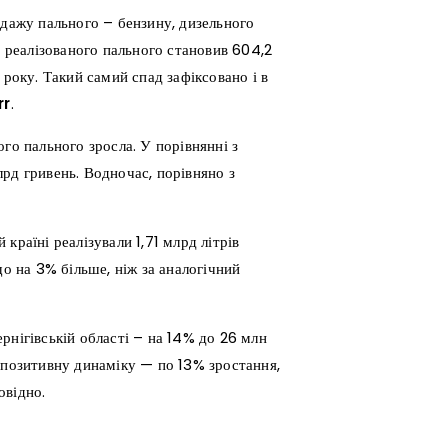
одажу пального – бензину, дизельного
г реалізованого пального становив 604,2
 року. Такий самий спад зафіксовано і в
rr
.
го пального зросла. У порівнянні з
рд гривень. Водночас, порівняно з
країні реалізували 1,71 млрд літрів
що на 3% більше, ніж за аналогічний
рнігівській області – на 14% до 26 млн
 позитивну динаміку — по 13% зростання,
овідно.