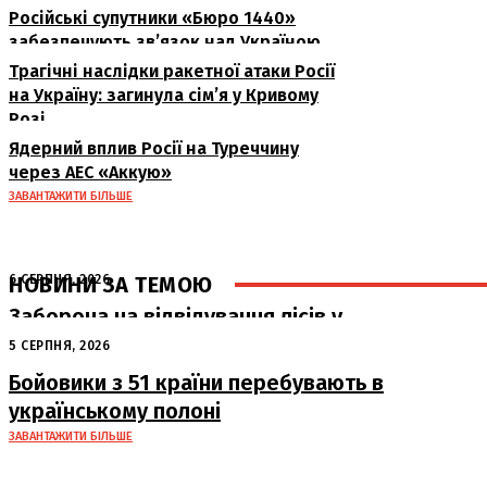
Російські супутники «Бюро 1440»
забезпечують зв’язок над Україною
Трагічні наслідки ракетної атаки Росії
на Україну: загинула сім’я у Кривому
Розі
Ядерний вплив Росії на Туреччину
через АЕС «Аккую»
ЗАВАНТАЖИТИ БІЛЬШЕ
НОВИНИ ЗА ТЕМОЮ
6 СЕРПНЯ, 2026
Заборона на відвідування лісів у
Полтавській області: штрафи до 15
5 СЕРПНЯ, 2026
тисяч гривень
Бойовики з 51 країни перебувають в
українському полоні
ЗАВАНТАЖИТИ БІЛЬШЕ