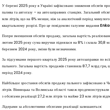
У березні 2025 року в Україні зафіксовано зниження обсягів пр
палива та автогазу – на автозаправних станціях. Загальний обся
млн літрів, що на 8% менше, ніж за аналогічний період минулого
квартальному розрізі. Про це повідомляє галузеве видання
Enko
Попри зменшення обсягів продажу, загальна вартість реалізовано
лютим 2025 року сума виручки піднялася на 8% і склала 30,8 мл
березнем 2024 року, зміни були незначними.
За підсумками першого кварталу 2025 року автозаправки по всій 
пального. Загальна вартість продажів становила 87,7 млрд грн, 
період 2024 року.
Найбільше зростання обсягів продажу пального зафіксовано в Че
літрів. Вінницька та Волинська області також продемонстрували
з обсягами реалізації 27,2 млн літрів та майже 23 млн літрів відп
Лідерами за абсолютними обсягами реалізації залишаються: