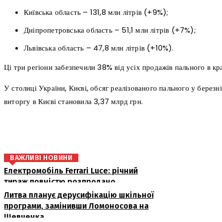
Київська область – 131,8 млн літрів (+9%);
Дніпропетровська область – 51,1 млн літрів (+7%);
Львівська область – 47,8 млн літрів (+10%).
Ці три регіони забезпечили 38% від усіх продажів пального в кра
У столиці України, Києві, обсяг реалізованого пального у березні
виторгу в Києві становила 3,37 млрд грн.
поділіться
ВАЖЛИВІ НОВИНИ
Електромобіль Ferrari Luce: річний
тираж повністю розпродано
Литва планує дерусифікацію шкільної
програми, замінивши Ломоносова на
Шевченка