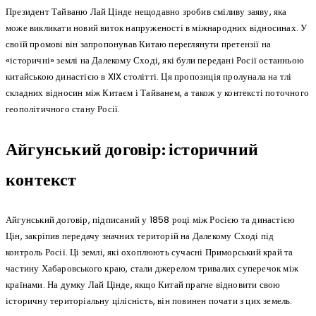
Президент Тайваню Лай Цінде нещодавно зробив сміливу заяву, яка
може викликати новий виток напруженості в міжнародних відносинах. У
своїй промові він запропонував Китаю переглянути претензії на
«історичні» землі на Далекому Сході, які були передані Росії останньою
китайською династією в XIX столітті. Ця пропозиція пролунала на тлі
складних відносин між Китаєм і Тайванем, а також у контексті поточного
геополітичного стану Росії.
Айгунський договір: історичний
контекст
Айгунський договір, підписаний у 1858 році між Росією та династією
Цін, закріпив передачу значних територій на Далекому Сході під
контроль Росії. Ці землі, які охоплюють сучасні Приморський край та
частину Хабаровського краю, стали джерелом тривалих суперечок між
країнами. На думку Лай Цінде, якщо Китай прагне відновити свою
історичну територіальну цілісність, він повинен почати з цих земель.