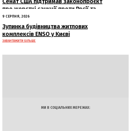
Сенат США підтримав законопроєкт
про жорсткі санкції проти Росії та
Ірану
9 СЕРПНЯ, 2026
Зупинка будівництва житлових
комплексів ENSO у Києві
ЗАВАНТАЖИТИ БІЛЬШЕ
DAILY
INSIDER
Політика
Економіка
Бізнес
Блоги
Світ
Технології
Авто
Арт
Наука
МИ В СОЦІАЛЬНИХ МЕРЕЖАХ: