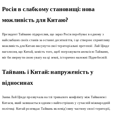
Росія в слабкому становищі: нова
можливість для Китаю?
Президент Тайваню підкреслив, що зараз Росія перебуває в одному з
найслабших своїх станів за останні десятиліття, і це створює сприятливу
можливість для Китаю висунути свої територіальні претензії. Лай Цінде
наголосив, що Китай, замість того, щоб погрожувати анексією Тайваню,
міг би звернути свою увагу на ці землі, історично належні Піднебесній.
Тайвань і Китай: напруженість у
відносинах
Заява Лай Цінде прозвучала на тлі тривалого конфлікту між Тайванем і
Китаєм, який залишається одним з найгостріших у сучасній міжнародній
політиці. Китай розглядає Тайвань як невід’ємну частину своєї території,