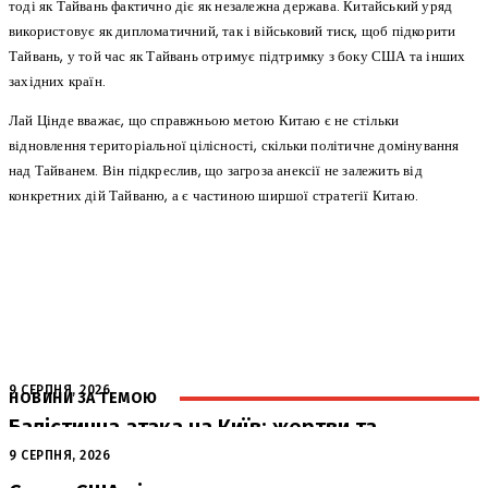
тоді як Тайвань фактично діє як незалежна держава. Китайський уряд
використовує як дипломатичний, так і військовий тиск, щоб підкорити
Тайвань, у той час як Тайвань отримує підтримку з боку США та інших
західних країн.
Лай Цінде вважає, що справжньою метою Китаю є не стільки
відновлення територіальної цілісності, скільки політичне домінування
над Тайванем. Він підкреслив, що загроза анексії не залежить від
конкретних дій Тайваню, а є частиною ширшої стратегії Китаю.
9 СЕРПНЯ, 2026
НОВИНИ ЗА ТЕМОЮ
Балістична атака на Київ: жертви та
руйнування
9 СЕРПНЯ, 2026