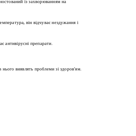
ностований із захворюванням на
емпература, він відчуває нездужання і
має антивірусні препарати.
 нього виявлять проблеми зі здоров’ям.