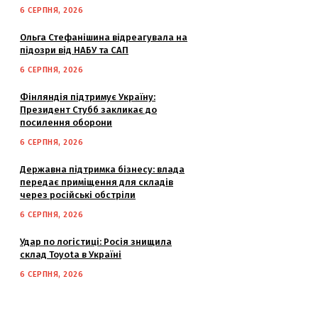
6 СЕРПНЯ, 2026
Ольга Стефанішина відреагувала на
підозри від НАБУ та САП
6 СЕРПНЯ, 2026
Фінляндія підтримує Україну:
Президент Стубб закликає до
посилення оборони
6 СЕРПНЯ, 2026
Державна підтримка бізнесу: влада
передає приміщення для складів
через російські обстріли
6 СЕРПНЯ, 2026
Удар по логістиці: Росія знищила
склад Toyota в Україні
6 СЕРПНЯ, 2026