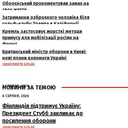
Оболєнський прокоментував замах на
своє життя
Затримання озброєного чоловіка біля
гольф-клубу Трампа в Каліфорнії
Кремль застосовує жорсткі методи
примусу для мобілізації росіян на
фронт
Британський міністр оборони в Києві:
нові плани допомоги Україні
ЗАВАНТАЖИТИ БІЛЬШЕ
НОВИНИ ЗА ТЕМОЮ
6 СЕРПНЯ, 2026
Аномальна спека в Україні добігає
6 СЕРПНЯ, 2026
кінця: очікується похолодання
Фінляндія підтримує Україну:
Президент Стубб закликає до
посилення оборони
ЗАВАНТАЖИТИ БІЛЬШЕ