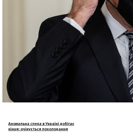
Аномальна спека в Україні добігає
кінця: очікується похолодання