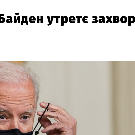
айден утретє захвор