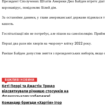
Президент Сполучених Штатів Америки Джо Байден втретє діаг
коронавірус, повідомляє Білий дім.
За останніми даними, у глави американської держави піднялася т
кашель.
Госпіталізації він не потребує, але пішов на самоізоляцію. Прий
Перші два рази він хворів на «корону» влітку 2022 року.
Раніше Байден допустив зняття з президентських виборів, якщо в
поділіться
ВАЖЛИВІ НОВИНИ
Кеті Перрі та Джастін Трюдо
відсвяткували річницю стосунків на
французькому узбережжі
Командир бригади «Хартія» Ігор