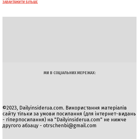
ЗАВАНТАЖИТИ БІЛЬШЕ
DAILY
INSIDER
Політика
Економіка
Бізнес
Блоги
Світ
Технології
Авто
Арт
Наука
МИ В СОЦІАЛЬНИХ МЕРЕЖАХ:
©2023, Dailyinsiderua.com. Використання матеріалів
сайту тільки за умови посилання (для інтернет-видань
- гіперпосилання) на "Dailyinsiderua.com" не нижче
другого абзацу -
otrschenbi@gmail.com