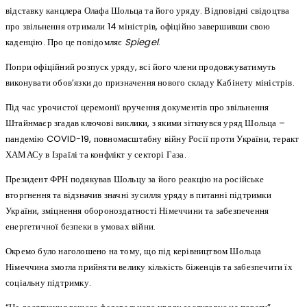
відставку канцлера Олафа Шольца та його уряду. Відповідні свідоцтва
про звільнення отримали 14 міністрів, офіційно завершивши свою
каденцію. Про це повідомляє
Spiegel
.
Попри офіційний розпуск уряду, всі його члени продовжуватимуть
виконувати обов’язки до призначення нового складу Кабінету міністрів.
Під час урочистої церемонії вручення документів про звільнення
Штайнмаєр згадав ключові виклики, з якими зіткнувся уряд Шольца –
пандемію COVID-19, повномасштабну війну Росії проти України, теракт
ХАМАСу в Ізраїлі та конфлікт у секторі Газа.
Президент ФРН подякував Шольцу за його реакцію на російське
вторгнення та відзначив значні зусилля уряду в питанні підтримки
України, зміцнення обороноздатності Німеччини та забезпечення
енергетичної безпеки в умовах війни.
Окремо було наголошено на тому, що під керівництвом Шольца
Німеччина змогла прийняти велику кількість біженців та забезпечити їх
соціальну підтримку.