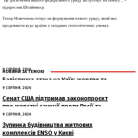
“Це досягнення вашого федерального уряду заслуговує на повагу”, –
підкреслив Штайнмаєр.
Тепер Німеччина очікує на формування нового уряду, який має
продовжити курс країни у складних геополітичних умовах.
9 СЕРПНЯ, 2026
НОВИНИ ЗА ТЕМОЮ
Балістична атака на Київ: жертви та
руйнування
9 СЕРПНЯ, 2026
Сенат США підтримав законопроєкт
про жорсткі санкції проти Росії та
Ірану
9 СЕРПНЯ, 2026
Зупинка будівництва житлових
комплексів ENSO у Києві