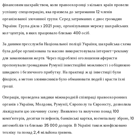
фінансовим шахрайством, коли правоохоронці з кількох країн провели
успішну спецоперацію, яка призвела до затримання 12 членів
організованої злочинної групи. Серед затриманих є двоє громадян
України. Група діяла з 2021 року, організувавши мережу шахрайських
кол-центрів, в яких працювало близько 400 осіб.
За даними пресслужби Національної поліції України, шахрайська схема
була добре організована та масово використовувала інтернет-рекламу
для заманювання жертв. Через підроблені оголошення аферисти
пропонували громадянам Румунії інвестиційні можливості з обіцянкою
швидкого і безпечного прибутку. На практиці ж ці інвестиції були
фікцією, а метою зловмисників було обманювати людей і красти їхні
гроші.
Операція, проведена завдяки міжнародній співпраці правоохоронних
органів з України, Молдови, Румунії, Європолу та Євроюсту, дозволила
ліквідувати цю злочинну схему. Виявлено та вилучено понад 100
комп’ютерів, десятки телефонів, банківські картки, вогнепальну зброю, 10
автомобілів та близько 35 000 доларів. В Україні також конфісковано
техніку та понад 2,4 мільйона гривень.