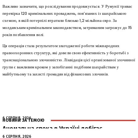
Важливо зазначити, що розслідування продовжується. У Румунії триває
перевірка 120 кримінальних проваджень, пов’язаних із шахрайською
схемою, в якій потерпілі втратили близько 1,2 мільйона євро. За
молдавським кримінальним законодавством, затриманим загрожує до 15
років позбавлення волі.
Ця операція стала результатом злагодженої роботи міжнародних
правоохоронних структур, які довели свою ефективність у боротьбі з
транснаціональною злочинністю. Ліквідація цієї організованої злочинної
групи є важливим кроком у запобіганні подібним шахрайствам у
майбутньому та захисті громадян від фінансових злочинів.
6 СЕРПНЯ, 2026
НОВИНИ ЗА ТЕМОЮ
Аномальна спека в Україні добігає
кінця: очікується похолодання
6 СЕРПНЯ, 2026