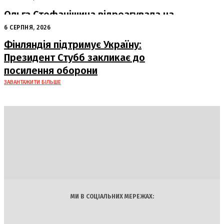
Ольга Стефанішина відреагувала на
підозри від НАБУ та САП
6 СЕРПНЯ, 2026
Фінляндія підтримує Україну:
Президент Стубб закликає до
посилення оборони
ЗАВАНТАЖИТИ БІЛЬШЕ
DAILY
INSIDER
Політика
Економіка
Бізнес
Блоги
Світ
Технології
Авто
Арт
Наука
МИ В СОЦІАЛЬНИХ МЕРЕЖАХ: