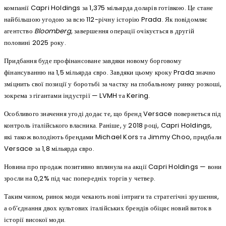
компанії Capri Holdings за 1,375 мільярда доларів готівкою. Це стане
найбільшою угодою за всю 112-річну історію Prada. Як повідомляє
агентство
Bloomberg
, завершення операції очікується в другій
половині 2025 року.
Придбання буде профінансоване завдяки новому борговому
фінансуванню на 1,5 мільярда євро. Завдяки цьому кроку Prada значно
зміцнить свої позиції у боротьбі за частку на глобальному ринку розкоші,
зокрема з гігантами індустрії — LVMH та Kering.
Особливого значення угоді додає те, що бренд Versace повернеться під
контроль італійського власника. Раніше, у 2018 році, Capri Holdings,
які також володіють брендами Michael Kors та Jimmy Choo, придбали
Versace за 1,8 мільярда євро.
Новина про продаж позитивно вплинула на акції Capri Holdings — вони
зросли на 0,2% під час попередніх торгів у четвер.
Таким чином, ринок моди чекають нові інтриги та стратегічні зрушення,
а об’єднання двох культових італійських брендів обіцяє новий виток в
історії високої моди.