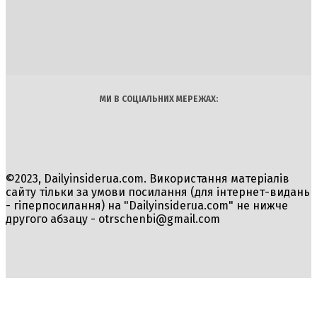
INSIDER
Політика
Економіка
Бізнес
Блоги
Світ
Технології
Авто
Арт
Наука
МИ В СОЦІАЛЬНИХ МЕРЕЖАХ:
©2023, Dailyinsiderua.com. Використання матеріалів
сайту тільки за умови посилання (для інтернет-видань
- гіперпосилання) на "Dailyinsiderua.com" не нижче
другого абзацу -
otrschenbi@gmail.com