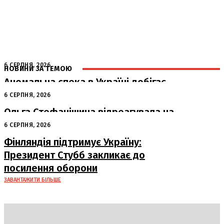
6 СЕРПНЯ, 2026
НОВИНИ ЗА ТЕМОЮ
Аномальна спека в Україні добігає
кінця: очікується похолодання
6 СЕРПНЯ, 2026
Ольга Стефанішина відреагувала на
підозри від НАБУ та САП
6 СЕРПНЯ, 2026
Фінляндія підтримує Україну:
Президент Стубб закликає до
посилення оборони
ЗАВАНТАЖИТИ БІЛЬШЕ
DAILY