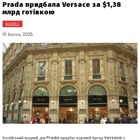
Prada придбала Versace за $1,38
млрд готівкою
БІЗНЕС
10 Квітня, 2025
Італійський модний дім Prada придбає відомий бренд Versace у