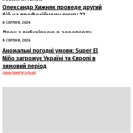
Олександр Хижняк проведе другий
бій на професійному рингу 22
серпня у Львові
8 СЕРПНЯ, 2026
Дрон з вибухівкою в аеропорту
Лейпцига: США підозрюють Росію
8 СЕРПНЯ, 2026
Аномальні погодні умови: Super El
Niño загрожує Україні та Європі в
зимовий період
ЗАВАНТАЖИТИ БІЛЬШЕ
DAILY
INSIDER
Політика
Економіка
Бізнес
Блоги
Світ
Технології
Авто
Арт
Наука