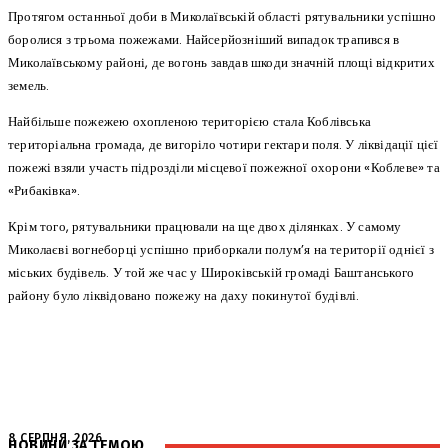
Протягом останньої доби в Миколаївській області рятувальники успішно
боролися з трьома пожежами. Найсерйозніший випадок трапився в
Миколаївському районі, де вогонь завдав шкоди значній площі відкритих
земель.
Найбільше пожежею охопленою територією стала Коблівська
територіальна громада, де вигоріло чотири гектари поля. У ліквідації цієї
пожежі взяли участь підрозділи місцевої пожежної охорони «Коблеве» та
«Рибаківка».
Крім того, рятувальники працювали на ще двох ділянках. У самому
Миколаєві вогнеборці успішно приборкали полум’я на території однієї з
міських будівель. У той же час у Широківській громаді Баштанського
району було ліквідовано пожежу на даху покинутої будівлі.
8 СЕРПНЯ, 2026
НОВИНИ ЗА ТЕМОЮ