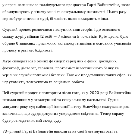
у справі колишнього голлівудського продюсера Гарві Вайнштейна, якого
обвинувачують у зґвалтуванні та сексуальному насильстві. Цього разу
вирок буде винесено журі, більшість якого складають жінки.
Судовий процес розпочався з вступних заяв сторін, і до основного
складу журі увійшли 12 осіб — 7 жінок та 5 чоловіків. Крім цього, було
обрано 6 запасних присяжних, які зможуть замінити основних учасників
процесу в разі необхідності.
Журі складається з різних фахівців: серед них є фізик-дослідник,
фотограф, дієтолог, терапевт, програміст інвестиційного банку та
керівник служби пожежної безпеки. Також є представники таких сфер, як
нерухомість, телереклама та соціальна робота.
Цей судовий процес є повторним після того, як у 2020 році Вайнштейна
визнали винним у зґвалтуванні та сексуальному насильстві. Однак
минулого року суд найвищої інстанції штату Нью-Йорк скасував вирок,
зазначивши, що суддя допустив упереджене свідчення. Тепер справу
буде розглядати новий склад суду.
73-річний Гарві Вайнштейн наполягає на своїй невинуватості та