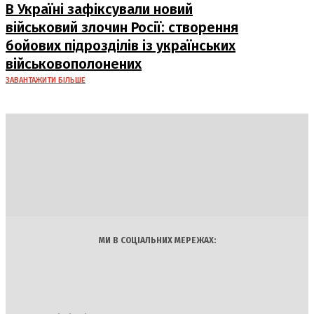
В Україні зафіксували новий
військовий злочин Росії: створення
бойових підрозділів із українських
військовополонених
ЗАВАНТАЖИТИ БІЛЬШЕ
DAILY
INSIDER
Політика
Економіка
Бізнес
Блоги
Світ
Технології
Авто
Арт
Наука
МИ В СОЦІАЛЬНИХ МЕРЕЖАХ: