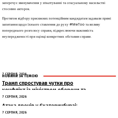
заперечує звинувачення у зґвалтуванні та сексуальному насильстві
стосовно акторок.
Протягом відбору присяжних потенційним кандидатам задавали прямі
запитання щодо їхнього ставлення до руху #MeToo та впливу
попереднього розголосу справи, підкреслюючи важливість
неупередженості при оцінці конкретних обставин справи.
7 СЕРПНЯ, 2026
НОВИНИ ЗА ТЕМОЮ
Трамп спростував чутки про
конфлікт із міністром оборони та
похвалив його роботу
7 СЕРПНЯ, 2026
Атака дронів у Єкатеринбурзі:
загорівся склад Wildberries
7 СЕРПНЯ, 2026