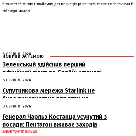
більш стабільних і знайомих для покупців рішеннях, таких як бензинові й
гібридні моделі.
8 СЕРПНЯ, 2026
НОВИНИ ЗА ТЕМОЮ
Зеленський здійснив перший
офіційний візит до Сербії: ключові
переговори з Вучичем
8 СЕРПНЯ, 2026
Супутникова мережа Starlink не
буде використана для атак на
російські пускові установки
8 СЕРПНЯ, 2026
Генерал Чарльз Костанца усунутий з
посади: Пентагон вживає заходів
ЗАВАНТАЖИТИ БІЛЬШЕ