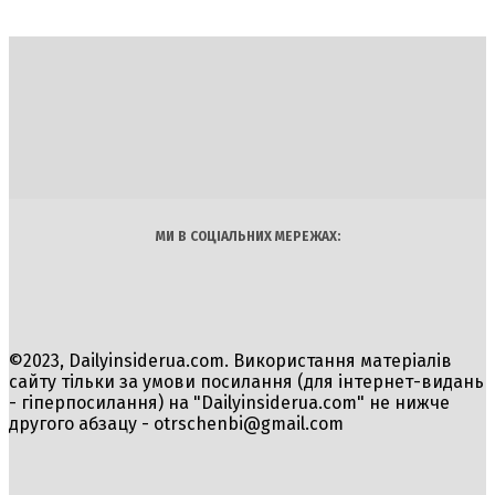
DAILY
INSIDER
Політика
Економіка
Бізнес
Блоги
Світ
Технології
Авто
Арт
Наука
МИ В СОЦІАЛЬНИХ МЕРЕЖАХ:
©2023, Dailyinsiderua.com. Використання матеріалів
сайту тільки за умови посилання (для інтернет-видань
- гіперпосилання) на "Dailyinsiderua.com" не нижче
другого абзацу -
otrschenbi@gmail.com