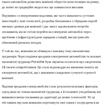
такого автомобіля дозволить компанії зберегти свою позицію на ринку,
де попит на традиційні моделі все ще залишається високим.
Порівняно з електричними моделями, які часто вимагають суттєвих
інвестицій у нові технології, розробка бензинових і гібридних версій
зменшує ризики для компанії і дає змогу задовольнити потреби
споживачів, які не готові перейти на електричні автомобілі через
проблеми з інфраструктурою зарядних станцій, високі ціни або
обмежений діапазон поїздок.
У той же час, компанія не обминула і важливу тему економічних
труднощів. Через падіння продажів електричних автомобілів та загальні
економічні труднощі Porsche була змушена оголосити про скорочення
1,9 тисячі співробітників. Це стало відповіддю на зниження попиту на
електричні автомобілі, що є важливою складовою сучасної стратегії
компанії.
Падіння продажів електромобілів стало результатом кількох факторів,
серед яких не тільки економічні труднощі, а й споживчі уподобання, які
виявилися менш схильними до адаптації до нових технологій. Усі ці
обставини змусили компанію переглянути свої плани і зосередитися на