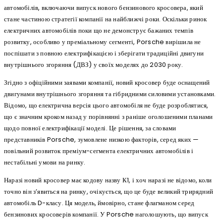
автомобілів, включаючи випуск нового бензинового кросовера, який
стане частиною стратегії компанії на найближчі роки. Оскільки ринок
електричних автомобілів поки що не демонструє бажаних темпів
розвитку, особливо у преміальному сегменті, Porsche вирішила не
поспішати з повною електрифікацією і зберігати традиційні двигуни
внутрішнього згоряння (ДВЗ) у своїх моделях до 2030 року.
Згідно з офіційними заявами компанії, новий кросовер буде оснащений
двигунами внутрішнього згоряння та гібридними силовими установками.
Відомо, що електрична версія цього автомобіля не буде розроблятися,
що є значним кроком назад у порівнянні з раніше оголошеними планами
щодо повної електрифікації моделі. Це рішення, за словами
представників Porsche, зумовлене низкою факторів, серед яких —
повільний розвиток преміум-сегмента електричних автомобілів і
нестабільні умови на ринку.
Наразі новий кросовер має кодову назву К1, і хоч наразі не відомо, коли
точно він з’явиться на ринку, очікується, що це буде великий трирядний
автомобіль D-класу. Ця модель, ймовірно, стане флагманом серед
бензинових кросоверів компанії. У Porsche наголошують, що випуск