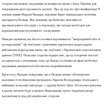
сторона висловила сподівання на конкретні кроки з боку України для
покращення двостороннього діалогу. Про це під час пресконференції 11
червня заявив Марцін Пшидач, керівник Бюро міжнародної політики
президента Польщі. Він зазначив, що Київ має можливість
проаналізувати ситуацію і усвідомлює, які заходи необхідні для
відновлення конструктивного спілкування.
Пшидач зауважив, що багато поляків переживають "виправданий гнів та
розчарування". Це пов'язано з рішенням української влади надати
військовим підрозділам імена, що пов'язані з Українською повстанською
армією (УПА). Польська сторона підкреслює, що ці історичні постаті
асоціюються з злочинами, тому дії Києва, особливо на фоні всебічної
підтримки, вважаються абсолютно неприйнятними.
Крім того, Пшидач повідомив, що в Польщі триває обговорення
можливості позбавлення президента України Володимира Зеленського
найвищої польської нагороди — ордена Білого Орла. Остаточне рішення
в цьому питанні буде ухвалене Навроцьким, проте подальші кроки
залежатимуть від дій української сторони.