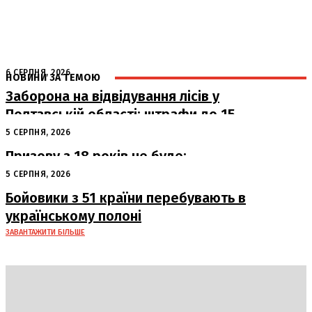
6 СЕРПНЯ, 2026
НОВИНИ ЗА ТЕМОЮ
Заборона на відвідування лісів у
Полтавській області: штрафи до 15
тисяч гривень
5 СЕРПНЯ, 2026
Призову з 18 років не буде:
офіційна позиція Офісу Президента
5 СЕРПНЯ, 2026
Бойовики з 51 країни перебувають в
українському полоні
ЗАВАНТАЖИТИ БІЛЬШЕ
DAILY
INSIDER