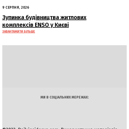
про жорсткі санкції проти Росії та
Ірану
9 СЕРПНЯ, 2026
Зупинка будівництва житлових
комплексів ENSO у Києві
ЗАВАНТАЖИТИ БІЛЬШЕ
DAILY
INSIDER
Політика
Економіка
Бізнес
Блоги
Світ
Технології
Авто
Арт
Наука
МИ В СОЦІАЛЬНИХ МЕРЕЖАХ: