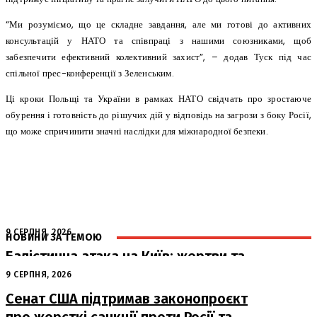
“Ми розуміємо, що це складне завдання, але ми готові до активних
консультацій у НАТО та співпраці з нашими союзниками, щоб
забезпечити ефективний колективний захист”, – додав Туск під час
спільної прес-конференції з Зеленським.
Ці кроки Польщі та України в рамках НАТО свідчать про зростаюче
обурення і готовність до рішучих дій у відповідь на загрози з боку Росії,
що може спричинити значні наслідки для міжнародної безпеки.
9 СЕРПНЯ, 2026
НОВИНИ ЗА ТЕМОЮ
Балістична атака на Київ: жертви та
руйнування
9 СЕРПНЯ, 2026
Сенат США підтримав законопроєкт