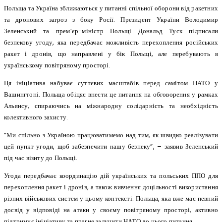
Польща та Україна зближаються у питанні спільної оборони від ракетних
та дронових загроз з боку Росії. Президент України Володимир
Зеленський та прем’єр-міністр Польщі Дональд Туск підписали
безпекову угоду, яка передбачає можливість перехоплення російських
ракет і дронів, що направлені у бік Польщі, але перебувають в
українському повітряному просторі.
Ця ініціатива набуває суттєвих масштабів перед самітом НАТО у
Вашингтоні. Польща обіцяє внести це питання на обговорення у рамках
Альянсу, спираючись на міжнародну солідарність та необхідність
колективного захисту.
“Ми спільно з Україною працюватимемо над тим, як швидко реалізувати
цей пункт угоди, щоб забезпечити нашу безпеку”, – заявив Зеленський
під час візиту до Польщі.
Угода передбачає координацію дій українських та польських ППО для
перехоплення ракет і дронів, а також вивчення доцільності використання
різних військових систем у цьому контексті. Польща, яка вже має певний
досвід у відповіді на атаки у своєму повітряному просторі, активно
підтримує ініціативу та прагне залучити НАТО до цього питання.