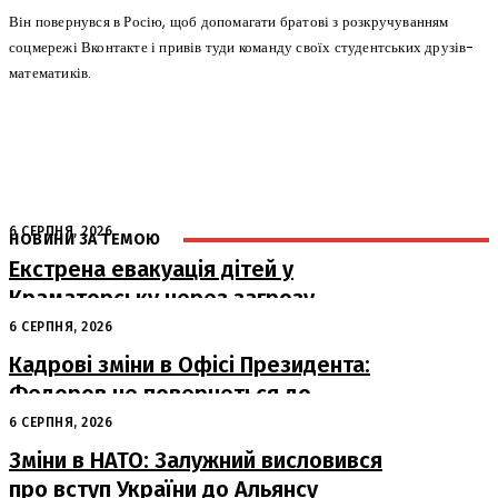
Він повернувся в Росію, щоб допомагати братові з розкручуванням
соцмережі Вконтакте і привів туди команду своїх студентських друзів-
математиків.
6 СЕРПНЯ, 2026
НОВИНИ ЗА ТЕМОЮ
Екстрена евакуація дітей у
Краматорську через загрозу
безпеці
6 СЕРПНЯ, 2026
Кадрові зміни в Офісі Президента:
Федоров не повернеться до
Міноборони
6 СЕРПНЯ, 2026
Зміни в НАТО: Залужний висловився
про вступ України до Альянсу