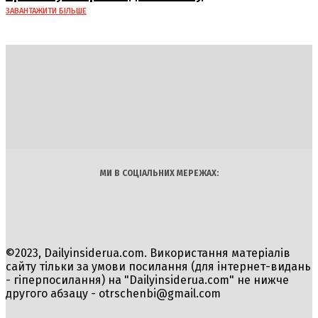
ЗАВАНТАЖИТИ БІЛЬШЕ
DAILY
INSIDER
Політика
Економіка
Бізнес
Блоги
Світ
Технології
Авто
Арт
Наука
МИ В СОЦІАЛЬНИХ МЕРЕЖАХ:
©2023, Dailyinsiderua.com. Використання матеріалів
сайту тільки за умови посилання (для інтернет-видань
- гіперпосилання) на "Dailyinsiderua.com" не нижче
другого абзацу -
otrschenbi@gmail.com