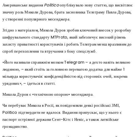
Американське видання
Politico
опублікувало нову статтю, що висвітлює
значну роль Миколи Дурова, брата засновника Телеграму Павла Дурова,
у створенні популярного месенджера.
Згідно з матеріалом, Микола Дуров зробив ключовий внесок у розробку
шифрувального стандарту MTProto, який забезпечує високий рівень
захисту приватності користувачів і робить Телеграм менш вразливим до
спроб перехоплення та втручання з боку спецслужб.
«Його називали справжнім мозком Telegram – а дехто навіть великою
людиною, – який стоїть за головною перевагою додатка для майже 1
мільярда користувачів: конфіденційністю від сторонніх очей, зокрема
урядових», – ідеться в статті.
Микола Дуров є «технічною опорою» месенджера.
Чи перебуває Микола в Росії, як повідомляли деякі російські ЗМІ,
Politico підтвердити не вдалося. Видання припускає, що у нього є
паспорт острівної держави Сент-Кітс і Невіс, а також латвійське
громадянство.