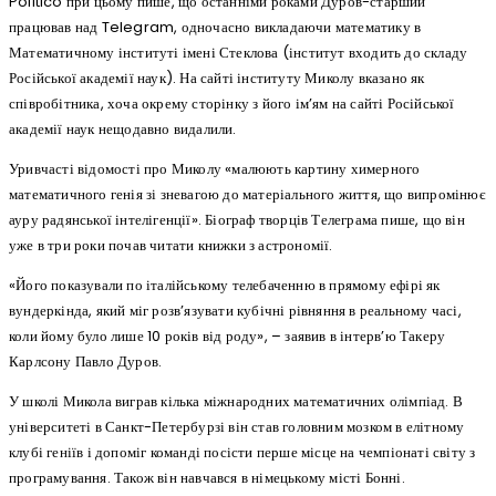
Politico при цьому пише, що останніми роками Дуров-старший
працював над Telegram, одночасно викладаючи математику в
Математичному інституті імені Стеклова (інститут входить до складу
Російської академії наук). На сайті інституту Миколу вказано як
співробітника, хоча окрему сторінку з його ім’ям на сайті Російської
академії наук нещодавно видалили.
Уривчасті відомості про Миколу «малюють картину химерного
математичного генія зі зневагою до матеріального життя, що випромінює
ауру радянської інтелігенції». Біограф творців Телеграма пише, що він
уже в три роки почав читати книжки з астрономії.
«Його показували по італійському телебаченню в прямому ефірі як
вундеркінда, який міг розв’язувати кубічні рівняння в реальному часі,
коли йому було лише 10 років від роду», – заявив в інтерв’ю Такеру
Карлсону Павло Дуров.
У школі Микола виграв кілька міжнародних математичних олімпіад. В
університеті в Санкт-Петербурзі він став головним мозком в елітному
клубі геніїв і допоміг команді посісти перше місце на чемпіонаті світу з
програмування. Також він навчався в німецькому місті Бонні.