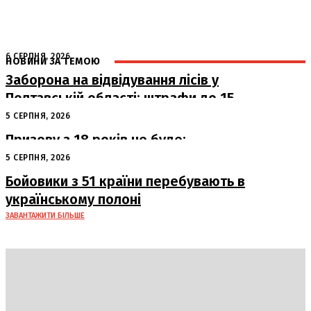
6 СЕРПНЯ, 2026
НОВИНИ ЗА ТЕМОЮ
Заборона на відвідування лісів у
Полтавській області: штрафи до 15
тисяч гривень
5 СЕРПНЯ, 2026
Призову з 18 років не буде:
офіційна позиція Офісу Президента
5 СЕРПНЯ, 2026
Бойовики з 51 країни перебувають в
українському полоні
ЗАВАНТАЖИТИ БІЛЬШЕ
DAILY
INSIDER