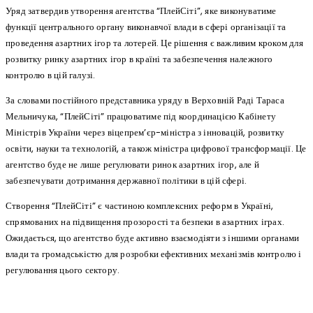
Уряд затвердив утворення агентства “ПлейСіті”, яке виконуватиме
функції центрального органу виконавчої влади в сфері організації та
проведення азартних ігор та лотерей. Це рішення є важливим кроком для
розвитку ринку азартних ігор в країні та забезпечення належного
контролю в цій галузі.
За словами постійного представника уряду в Верховній Раді Тараса
Мельничука, “ПлейСіті” працюватиме під координацією Кабінету
Міністрів України через віцепрем’єр-міністра з інновацій, розвитку
освіти, науки та технологій, а також міністра цифрової трансформації. Це
агентство буде не лише регулювати ринок азартних ігор, але й
забезпечувати дотримання державної політики в цій сфері.
Створення “ПлейСіті” є частиною комплексних реформ в Україні,
спрямованих на підвищення прозорості та безпеки в азартних іграх.
Ожидається, що агентство буде активно взаємодіяти з іншими органами
влади та громадськістю для розробки ефективних механізмів контролю і
регулювання цього сектору.