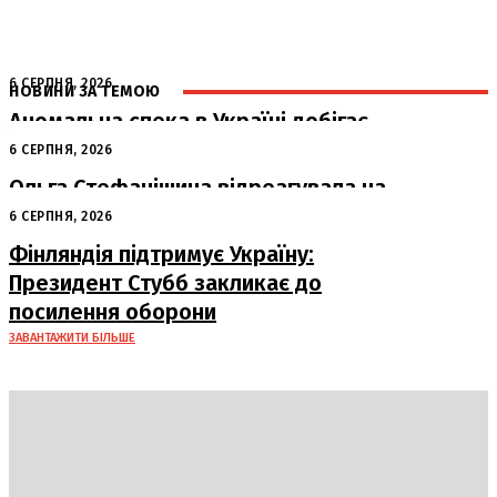
6 СЕРПНЯ, 2026
НОВИНИ ЗА ТЕМОЮ
Аномальна спека в Україні добігає
кінця: очікується похолодання
6 СЕРПНЯ, 2026
Ольга Стефанішина відреагувала на
підозри від НАБУ та САП
6 СЕРПНЯ, 2026
Фінляндія підтримує Україну:
Президент Стубб закликає до
посилення оборони
ЗАВАНТАЖИТИ БІЛЬШЕ
DAILY
INSIDER