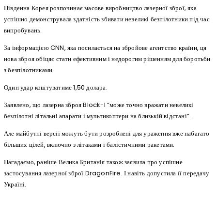
Південна Корея розпочинає масове виробництво лазерної зброї, яка
успішно демонструвала здатність збивати невеликі безпілотники під час
випробувань.
За інформацією CNN, яка посилається на збройове агентство країни, ця
нова зброя обіцяє стати ефективним і недорогим рішенням для боротьби
з безпілотниками.
Один удар коштуватиме 1,50 долара.
Заявлено, що лазерна зброя Block-I “може точно вражати невеликі
безпілотні літальні апарати і мультикоптери на близькій відстані”.
Але майбутні версії можуть бути розроблені для ураження вже набагато
більших цілей, включно з літаками і балістичними ракетами.
Нагадаємо, раніше Велика Британія також заявила про успішне
застосування лазерної зброї DragonFire. І навіть допустила її передачу
Україні.