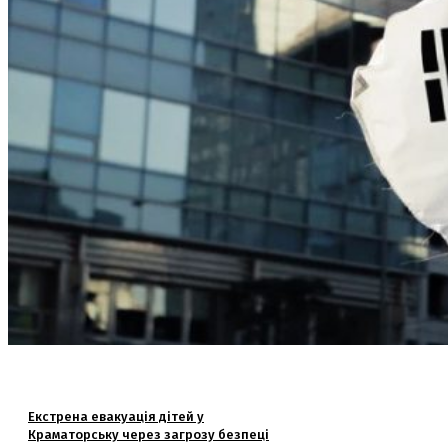
Екстрена евакуація дітей у
Краматорську через загрозу безпеці