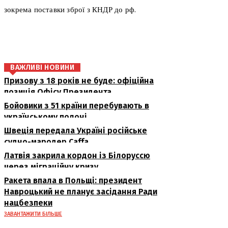
зокрема поставки зброї з КНДР до рф.
поділіться
ВАЖЛИВІ НОВИНИ
Призову з 18 років не буде: офіційна
позиція Офісу Президента
Бойовики з 51 країни перебувають в
українському полоні
Швеція передала Україні російське
судно-мародер Caffa
Латвія закрила кордон із Білоруссю
через міграційну кризу
Ракета впала в Польщі: президент
Навроцький не планує засідання Ради
нацбезпеки
ЗАВАНТАЖИТИ БІЛЬШЕ