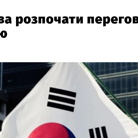
ва розпочати перего
цю