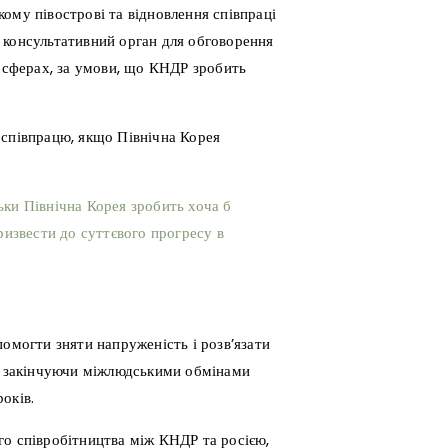
ому півострові та відновлення співпраці
 консультативний орган для обговорення
й сферах, за умови, що КНДР зробить
 співпрацю, якщо Північна Корея
ьки Північна Корея зробить хоча б
ризвести до суттєвого прогресу в
помогти зняти напруженість і розв’язати
 і закінчуючи міжлюдськими обмінами
оків.
го співробітництва між КНДР та росією,