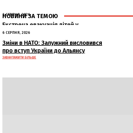
НОВИНИ ЗА ТЕМОЮ
6 СЕРПНЯ, 2026
Екстрена евакуація дітей у
Краматорську через загрозу безпеці
6 СЕРПНЯ, 2026
Зміни в НАТО: Залужний висловився
про вступ України до Альянсу
ЗАВАНТАЖИТИ БІЛЬШЕ
Політика
Економіка
Бізнес
Блоги
Світ
Техно