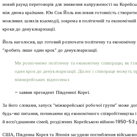
новий раунд переговорів для зниження напруженості на Корейськ
між двома країнами. Юн Сок Йоль висловив готовність створити
можливих шляхів взаємодії, зокрема в політичній та економічні
кроки до денуклеаризації.
Йоль наголосив, що готовий розпочати політичну та економічну
“зробить лише один крок” до денуклеаризації.
Ми розпочнемо політичну та економічну співпрацю, як тіл
один крок до денуклеаризації. Діалог і співпраця можуть п
міжкорейських відносинах
– заявив президент Південної Кореї.
За його словами, запуск “міжкорейської робочої групи” може до
будь-які питання, починаючи від економічного співробітництва
й возз’єднанням сімей, розділених Корейською війною 1950−53 р
США, Південна Корея та Японія засудили поглиблення військово