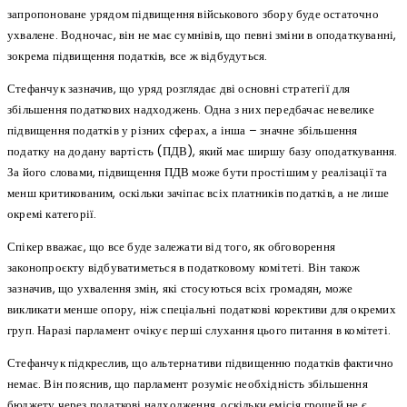
запропоноване урядом підвищення військового збору буде остаточно
ухвалене. Водночас, він не має сумнівів, що певні зміни в оподаткуванні,
зокрема підвищення податків, все ж відбудуться.
Стефанчук зазначив, що уряд розглядає дві основні стратегії для
збільшення податкових надходжень. Одна з них передбачає невелике
підвищення податків у різних сферах, а інша – значне збільшення
податку на додану вартість (ПДВ), який має ширшу базу оподаткування.
За його словами, підвищення ПДВ може бути простішим у реалізації та
менш критикованим, оскільки зачіпає всіх платників податків, а не лише
окремі категорії.
Спікер вважає, що все буде залежати від того, як обговорення
законопроєкту відбуватиметься в податковому комітеті. Він також
зазначив, що ухвалення змін, які стосуються всіх громадян, може
викликати менше опору, ніж спеціальні податкові корективи для окремих
груп. Наразі парламент очікує перші слухання цього питання в комітеті.
Стефанчук підкреслив, що альтернативи підвищенню податків фактично
немає. Він пояснив, що парламент розуміє необхідність збільшення
бюджету через податкові надходження, оскільки емісія грошей не є