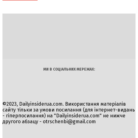
DAILY
INSIDER
Політика
Економіка
Бізнес
Блоги
Світ
Технології
Авто
Арт
Наука
МИ В СОЦІАЛЬНИХ МЕРЕЖАХ:
©2023, Dailyinsiderua.com. Використання матеріалів
сайту тільки за умови посилання (для інтернет-видань
- гіперпосилання) на "Dailyinsiderua.com" не нижче
другого абзацу -
otrschenbi@gmail.com