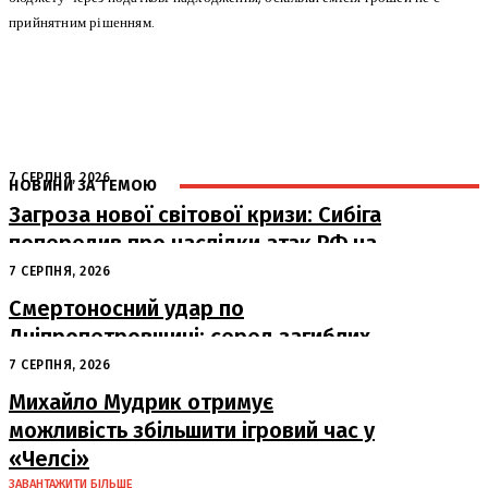
прийнятним рішенням.
7 СЕРПНЯ, 2026
НОВИНИ ЗА ТЕМОЮ
Загроза нової світової кризи: Сибіга
попередив про наслідки атак РФ на
судна
7 СЕРПНЯ, 2026
Смертоносний удар по
Дніпропетровщині: серед загиблих
– працівники «Укрпошти»
7 СЕРПНЯ, 2026
Михайло Мудрик отримує
можливість збільшити ігровий час у
«Челсі»
ЗАВАНТАЖИТИ БІЛЬШЕ