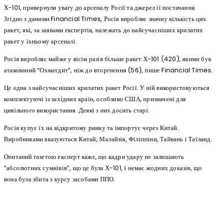
Х-101, привернули увагу до арсеналу Росії та джерел її постачання.
Згідно з даними Financial Times, Росія виробляє значну кількість цих
ракет, які, за заявами експертів, належать до найсучасніших крилатих
ракет у їхньому арсеналі.
Росія виробляє майже у вісім разів більше ракет Х-101 (420), якими був
атакований “Охматдит”, ніж до вторгнення (56), пише Financial Times.
Це одна з найсучасніших крилатих ракет Росії. У ній використовуються
комплектуючі із західних країн, особливо США, призначені для
цивільного використання. Деякі з них досить старі.
Росія купує їх на відкритому ринку та імпортує через Китай.
Виробниками вказуються Китай, Малайзія, Філіппіни, Тайвань і Таїланд.
Опитаний газетою експерт каже, що кадри удару не залишають
“абсолютних сумнівів”, що це була Х-101, і немає жодних доказів, що
вона була збита з курсу засобами ППО.