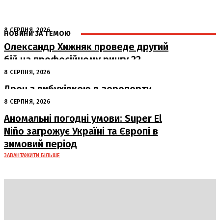
8 СЕРПНЯ, 2026
НОВИНИ ЗА ТЕМОЮ
Олександр Хижняк проведе другий
бій на професійному рингу 22
серпня у Львові
8 СЕРПНЯ, 2026
Дрон з вибухівкою в аеропорту
Лейпцига: США підозрюють Росію
8 СЕРПНЯ, 2026
Аномальні погодні умови: Super El
Niño загрожує Україні та Європі в
зимовий період
ЗАВАНТАЖИТИ БІЛЬШЕ
DAILY
INSIDER