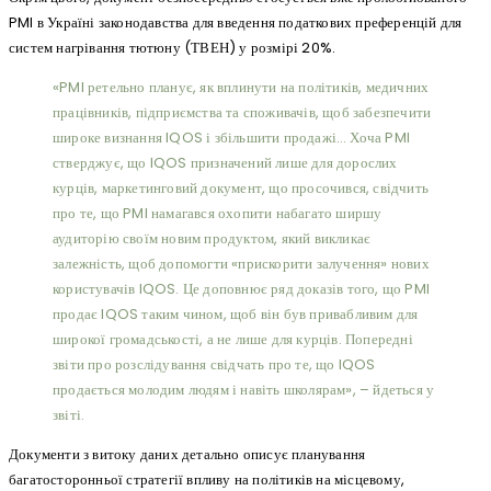
PMI в Україні законодавства для введення податкових преференцій для
систем нагрівання тютюну (ТВЕН) у розмірі 20%.
«PMI ретельно планує, як вплинути на політиків, медичних
працівників, підприємства та споживачів, щоб забезпечити
широке визнання IQOS і збільшити продажі… Хоча PMI
стверджує, що IQOS призначений лише для дорослих
курців, маркетинговий документ, що просочився, свідчить
про те, що PMI намагався охопити набагато ширшу
аудиторію своїм новим продуктом, який викликає
залежність, щоб допомогти «прискорити залучення» нових
користувачів IQOS. Це доповнює ряд доказів того, що PMI
продає IQOS таким чином, щоб він був привабливим для
широкої громадськості, а не лише для курців. Попередні
звіти про розслідування свідчать про те, що IQOS
продається молодим людям і навіть школярам», – йдеться у
звіті.
Документи з витоку даних детально описує планування
багатосторонньої стратегії впливу на політиків на місцевому,