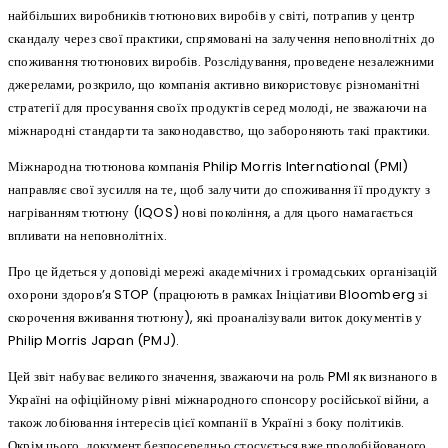
найбільших виробників тютюнових виробів у світі, потрапив у центр
скандалу через свої практики, спрямовані на залучення неповнолітніх до
споживання тютюнових виробів. Розслідування, проведене незалежними
джерелами, розкрило, що компанія активно використовує різноманітні
стратегії для просування своїх продуктів серед молоді, не зважаючи на
міжнародні стандарти та законодавство, що забороняють такі практики.
Міжнародна тютюнова компанія Philip Morris International (PMI)
направляє свої зусилля на те, щоб залучити до споживання її продукту з
нагріванням тютюну (IQOS) нові покоління, а для цього намагається
впливати на неповнолітніх.
Про це йдеться у доповіді мережі академічних і громадських організацій
охорони здоров’я STOP (працюють в рамках Ініціативи Bloomberg зі
скорочення вживання тютюну), які проаналізували виток документів у
Philip Morris Japan (PMJ).
Цей звіт набуває великого значення, зважаючи на роль PMI як визнаного в
Україні на офіційному рівні міжнародного спонсору російської війни, а
також лобіювання інтересів цієї компанії в Україні з боку політиків.
Окрім цього, документ безпосередньо стосується вже пролобійованого