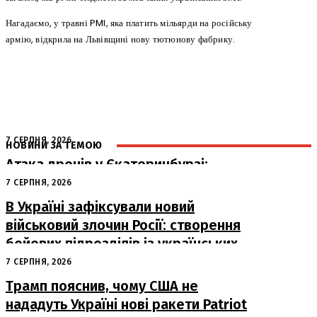
Нагадаємо, у травні PMI, яка платить мільярди на російську
армію, відкрила на Львівщині нову тютюнову фабрику.
7 СЕРПНЯ, 2026
НОВИНИ ЗА ТЕМОЮ
Атака дронів у Єкатеринбурзі:
загорівся склад Wildberries
7 СЕРПНЯ, 2026
В Україні зафіксували новий
військовий злочин Росії: створення
бойових підрозділів із українських
військовополонених
7 СЕРПНЯ, 2026
Трамп пояснив, чому США не
нададуть Україні нові ракети Patriot