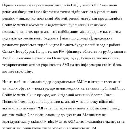
Одним з елементів просування інтересів PMI, у звіті STOP зазначені
рекламні бюджети і це абсолютно точно відбивається в українських
реаліях – виключно позитивні або нейтральні матеріали про діяльність
Philip Morris й абсолютна відсутність публікацій з критикою –
незважаючи на те, що компанія є найбільшим міжнародним платником
податків до російського бюджету (мільярди доларів), продовжує
розвивати російське виробництво й навіть будує новий завод в районі
Санкт-Петербурга. Попри те, що PMI фінансує вбивства на руйнування в
Україні, включно з атакою на Охматдит, Бучу, Ірпінь та тисячі інших
терористичних актів в українських ЗМІ на цю інформацію стоїть блок,
що має свою ціну.
Навіть побіжний аналіз лідерів українських ЗМІ – в інтернет-сегменті
чи інших сферах – показує, що немає жодних негативних публікацій про
Philip Morris. Як не прикро, але й відомий активний блогер Євген
Плінський теж потрапив під вплив компанії – на початку війни він
активно критикував PMI за те, що вона не вийшла з російського ринку,
але вже майже 2 роки ані слова щодо цієї теми. Можна тільки
здогадуватися, у скільки Philip Morris обійшлася лояльність експерта та
загалом, які річні бюджети за мовчання українських ЗМІ.