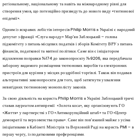
регіональному, національному та навіть на міжнародному рівні для
створення умов, що потенційно призведуть до нового виду «тютюнової
епідемії».
Одним із яскравих лобістів інтересів Philip Morris в Україні є народний
депутат з фракції «Слуга народу» Мар’ян Заблоцький – голова
підкомітету з питань місцевих податків і зборів Комітету ВРУ з питань
фінансів, податкової та митної політики. Саме він є ініціатором
відхилення поправки №174 до законопроєкту №9206, яка передбачала
заборону видимого розміщення тютюнових виробів та електронних
пристроїв для куріння у місцях роздрібної торгівлі. Також він подавав
альтернативні законопроєкти для того, щоб затягнути ухвалення
невигідних тютюновому монополісту законів.
За свою діяльність на користь Philip Morris в Україні Заблоцький тричі
ставав лауреатом антипремії «Золота коса», яку організовують ГО
«Життя» у партнерстві з ГО «Антикорупційний штаб» та ГО «Центр
демократії та верховенства права». Саме він пов’язаний майже з усіма
ініціативами в Кабінеті Міністрів та Верховній Раді на користь PMI – в
першу чергу, із податковими преференціями.