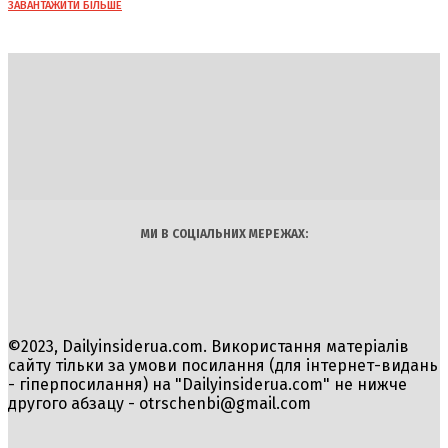
ЗАВАНТАЖИТИ БІЛЬШЕ
DAILY
INSIDER
Політика
Економіка
Бізнес
Блоги
Світ
Технології
Авто
Арт
Наука
МИ В СОЦІАЛЬНИХ МЕРЕЖАХ:
©2023, Dailyinsiderua.com. Використання матеріалів
сайту тільки за умови посилання (для інтернет-видань
- гіперпосилання) на "Dailyinsiderua.com" не нижче
другого абзацу -
otrschenbi@gmail.com