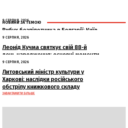
9 СЕРПНЯ, 2026
НОВИНИ ЗА ТЕМОЮ
Вибух безпілотника в Болгарії: Київ
готовий до спільного розслідування
9 СЕРПНЯ, 2026
Леонід Кучма святкує свій 88-й
день народження: основні моменти
з життя другого Президента України
9 СЕРПНЯ, 2026
Литовський міністр культури у
Харкові: наслідки російського
обстрілу книжкового складу
ЗАВАНТАЖИТИ БІЛЬШЕ
DAILY
INSIDER