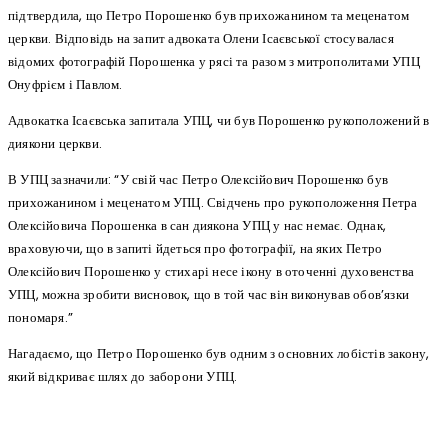
підтвердила, що Петро Порошенко був прихожанином та меценатом
церкви. Відповідь на запит адвоката Олени Ісаєвської стосувалася
відомих фотографій Порошенка у рясі та разом з митрополитами УПЦ
Онуфрієм і Павлом.
Адвокатка Ісаєвська запитала УПЦ, чи був Порошенко рукоположений в
диякони церкви.
В УПЦ зазначили: “У свій час Петро Олексійович Порошенко був
прихожанином і меценатом УПЦ. Свідчень про рукоположення Петра
Олексійовича Порошенка в сан диякона УПЦ у нас немає. Однак,
враховуючи, що в запиті йдеться про фотографії, на яких Петро
Олексійович Порошенко у стихарі несе ікону в оточенні духовенства
УПЦ, можна зробити висновок, що в той час він виконував обов’язки
пономаря.”
Нагадаємо, що Петро Порошенко був одним з основних лобістів закону,
який відкриває шлях до заборони УПЦ.