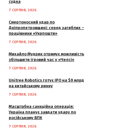
судна
7 СЕРПНЯ, 2026
Смертоносний удар по
Дніпропетровщині: серед загиблих –
працівники «Укрпошти»
7 СЕРПНЯ, 2026
Михайло Мудрик отримує можливість
збільшити ігровий час у «Челсі»
7 СЕРПНЯ, 2026
Unitree Robotics готує IPO на $9 млрд
на китайському ринку
7 СЕРПНЯ, 2026
Масштабна санкційна операція:
Україна планує завдати удару по
російському ВПК
7 СЕРПНЯ, 2026