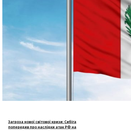
Загроза нової світової кризи: Сибіга
попередив про наслідки атак РФ на