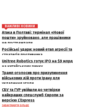
поділіться
ВАЖЛИВІ НОВИНИ
Атака в Полтаві: термінал «Нової
пошти» зруйновано, але працівники
не постраждали
Російські удари: новий етап агресії та
стратегія противника
Unitree Robotics готує IPO на $9 млрд
на китайському ринку
Трамп оголосив про призупинення
військових дій проти Ірану для
укладення угоди
СБУ та ГУР увійшли до четвірки
найкращих спецслужб Європи за
версією L’Express
ЗАВАНТАЖИТИ БІЛЬШЕ