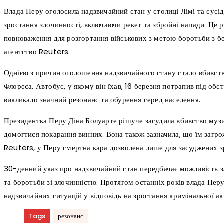
Влада Перу оголосила надзвичайний стан у столиці Лімі та сусідн
зростання злочинності, включаючи рекет та збройні напади. Це 
повноваження для розгортання військових з метою боротьби з б
агентство Reuters.
Однією з причин оголошення надзвичайного стану стало вбивст
Флореса. Автобус, у якому він їхав, 16 березня потрапив під об
викликало значний резонанс та обурення серед населення.
Президентка Перу Діна Болуарте рішуче засудила вбивство музик
домогтися покарання винних. Вона також зазначила, що їм загро
Reuters, у Перу смертна кара дозволена лише для засуджених з
30-денний указ про надзвичайний стан передбачає можливість з
та боротьби зі злочинністю. Протягом останніх років влада Пе
надзвичайних ситуацій у відповідь на зростання кримінальної ак
Tags
резонанс