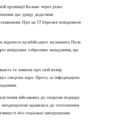
ій провінції Кальяо через різке
рішення дає уряду додаткові
еззаконням. Про це 17 березня повідомило
во відомого кумбійського музиканта Пола
стріл невідомих озброєних нападників, що
анта та заявила про свій намір
жує смертна кара. Проте, за інформацією
радників.
алучення військових до охорони порядку
ру неодноразово вдавалась до оголошення
тивності або соціальні заворушення.