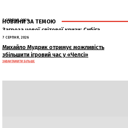
НОВИНИ ЗА ТЕМОЮ
7 СЕРПНЯ, 2026
Загроза нової світової кризи: Сибіга
попередив про наслідки атак РФ на
7 СЕРПНЯ, 2026
судна
Михайло Мудрик отримує можливість
збільшити ігровий час у «Челсі»
ЗАВАНТАЖИТИ БІЛЬШЕ
Політика
Економіка
Бізнес
Блоги
Світ
Техно