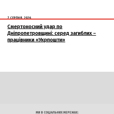
7 СЕРПНЯ, 2026
Смертоносний удар по
Дніпропетровщині: серед загиблих –
працівники «Укрпошти»
DAILY
INSIDER
логії
Авто
Арт
Наука
МИ В СОЦІАЛЬНИХ МЕРЕЖАХ: