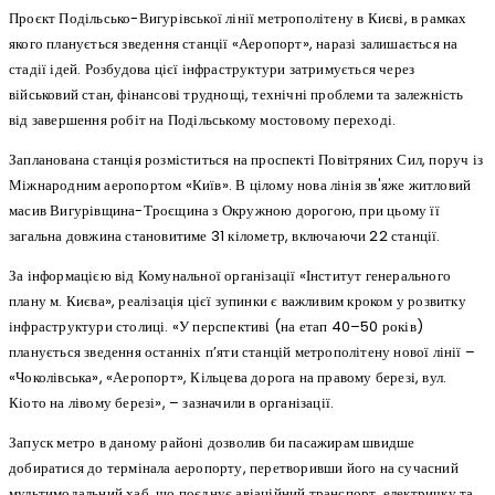
Проєкт Подільсько-Вигурівської лінії метрополітену в Києві, в рамках
якого планується зведення станції «Аеропорт», наразі залишається на
стадії ідей. Розбудова цієї інфраструктури затримується через
військовий стан, фінансові труднощі, технічні проблеми та залежність
від завершення робіт на Подільському мостовому переході.
Запланована станція розміститься на проспекті Повітряних Сил, поруч із
Міжнародним аеропортом «Київ». В цілому нова лінія зв'яже житловий
масив Вигурівщина-Троєщина з Окружною дорогою, при цьому її
загальна довжина становитиме 31 кілометр, включаючи 22 станції.
За інформацією від Комунальної організації «Інститут генерального
плану м. Києва», реалізація цієї зупинки є важливим кроком у розвитку
інфраструктури столиці. «У перспективі (на етап 40–50 років)
планується зведення останніх п’яти станцій метрополітену нової лінії –
«Чоколівська», «Аеропорт», Кільцева дорога на правому березі, вул.
Кіото на лівому березі», – зазначили в організації.
Запуск метро в даному районі дозволив би пасажирам швидше
добиратися до термінала аеропорту, перетворивши його на сучасний
мультимодальний хаб, що поєднує авіаційний транспорт, електричку та