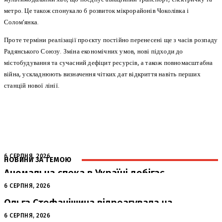
метро. Це також спонукало б розвиток мікрорайонів Чоколівка і
Солом’янка.
Проте терміни реалізації проєкту постійно перенесені ще з часів розпаду
Радянського Союзу. Зміна економічних умов, нові підходи до
містобудування та сучасний дефіцит ресурсів, а також повномасштабна
війна, ускладнюють визначення чітких дат відкриття навіть перших
станцій нової лінії.
6 СЕРПНЯ, 2026
НОВИНИ ЗА ТЕМОЮ
Аномальна спека в Україні добігає
кінця: очікується похолодання
6 СЕРПНЯ, 2026
Ольга Стефанішина відреагувала на
підозри від НАБУ та САП
6 СЕРПНЯ, 2026