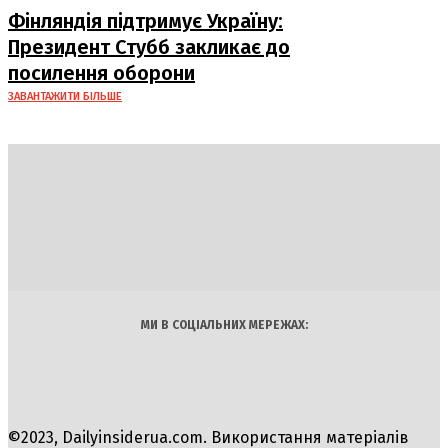
Фінляндія підтримує Україну:
Президент Стубб закликає до
посилення оборони
ЗАВАНТАЖИТИ БІЛЬШЕ
DAILY
INSIDER
Політика
Економіка
Бізнес
Блоги
Світ
Технології
Авто
Арт
Наука
МИ В СОЦІАЛЬНИХ МЕРЕЖАХ:
©2023, Dailyinsiderua.com. Використання матеріалів