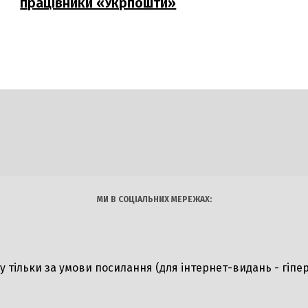
працівники «Укрпошти»
DAILY
INSIDER
логії
Авто
Арт
Наука
МИ В СОЦІАЛЬНИХ МЕРЕЖАХ:
ту тільки за умови посилання (для інтернет-видань - гіпе