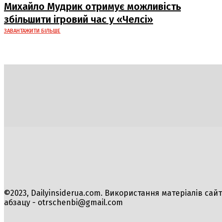
судна
Михайло Мудрик отримує можливість
збільшити ігровий час у «Челсі»
ЗАВАНТАЖИТИ БІЛЬШЕ
Політика
Економіка
Бізнес
Блоги
Світ
Техно
©2023, Dailyinsiderua.com. Використання матеріалів сай
абзацу -
otrschenbi@gmail.com