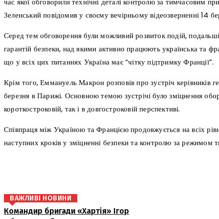
час якої обговорили технічні деталі контролю за тимчасовим пр
Зеленський повідомив у своєму вечірньому відеозверненні 14 бе
Серед тем обговорення були можливий розвиток подій, подальші
гарантій безпеки, над якими активно працюють українська та фр
що у всіх цих питаннях Україна має “чітку підтримку Франції”.
Крім того, Еммануель Макрон розповів про зустріч керівників ге
березня в Парижі. Основною темою зустрічі було зміцнення обор
короткостроковій, так і в довгостроковій перспективі.
Співпраця між Україною та Францією продовжується на всіх рівн
наступних кроків у зміцненні безпеки та контролю за режимом т
поділіться
ВАЖЛИВІ НОВИНИ
Командир бригади «Хартія» Ігор