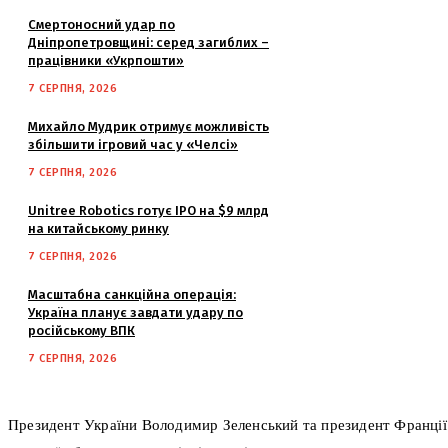
Смертоносний удар по
Дніпропетровщині: серед загиблих –
працівники «Укрпошти»
7 СЕРПНЯ, 2026
Михайло Мудрик отримує можливість
збільшити ігровий час у «Челсі»
7 СЕРПНЯ, 2026
Unitree Robotics готує IPO на $9 млрд
на китайському ринку
7 СЕРПНЯ, 2026
Масштабна санкційна операція:
Україна планує завдати удару по
російському ВПК
7 СЕРПНЯ, 2026
Президент України Володимир Зеленський та президент Франції