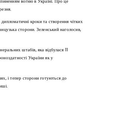
ипиненням вогню в Україні. Про це
резня.
 дипломатичні кроки та створення чітких
анцузька сторони. Зеленський наголосив,
неральних штабів, яка відбулася 11
оноздатності України як у
ях, і тепер сторони готуються до
иші.