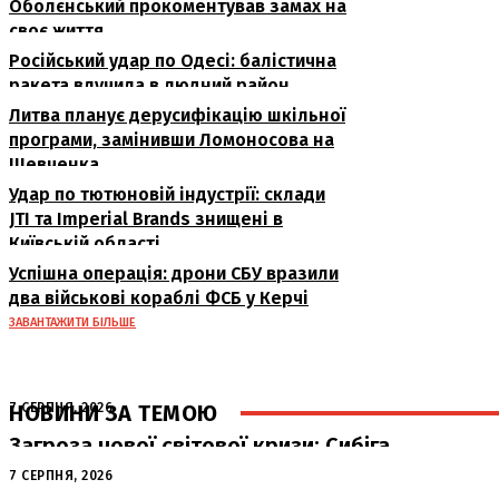
Оболєнський прокоментував замах на
своє життя
Російський удар по Одесі: балістична
ракета влучила в людний район
Литва планує дерусифікацію шкільної
програми, замінивши Ломоносова на
Шевченка
Удар по тютюновій індустрії: склади
JTI та Imperial Brands знищені в
Київській області
Успішна операція: дрони СБУ вразили
два військові кораблі ФСБ у Керчі
ЗАВАНТАЖИТИ БІЛЬШЕ
НОВИНИ ЗА ТЕМОЮ
7 СЕРПНЯ, 2026
Загроза нової світової кризи: Сибіга
попередив про наслідки атак РФ на
7 СЕРПНЯ, 2026