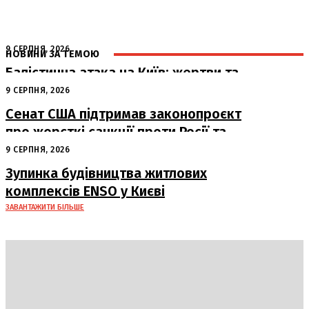
9 СЕРПНЯ, 2026
НОВИНИ ЗА ТЕМОЮ
Балістична атака на Київ: жертви та
руйнування
9 СЕРПНЯ, 2026
Сенат США підтримав законопроєкт
про жорсткі санкції проти Росії та
Ірану
9 СЕРПНЯ, 2026
Зупинка будівництва житлових
комплексів ENSO у Києві
ЗАВАНТАЖИТИ БІЛЬШЕ
DAILY
INSIDER