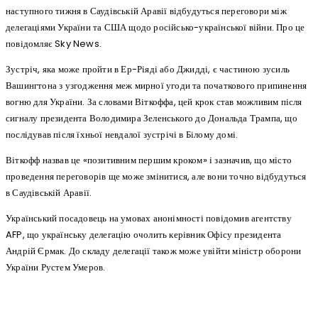
наступного тижня в Саудівській Аравії відбудуться переговори між
делегаціями України та США щодо російсько-української війни. Про це
повідомляє Sky News.
Зустріч, яка може пройти в Ер-Ріяді або Джидді, є частиною зусиль
Вашингтона з узгодження меж мирної угоди та початкового припинення
вогню для України. За словами Віткоффа, цей крок став можливим після
сигналу президента Володимира Зеленського до Дональда Трампа, що
послідував після їхньої невдалої зустрічі в Білому домі.
Віткофф назвав це «позитивним першим кроком» і зазначив, що місто
проведення переговорів ще може змінитися, але вони точно відбудуться
в Саудівській Аравії.
Український посадовець на умовах анонімності повідомив агентству
AFP, що українську делегацію очолить керівник Офісу президента
Андрій Єрмак. До складу делегації також може увійти міністр оборони
України Рустем Умеров.