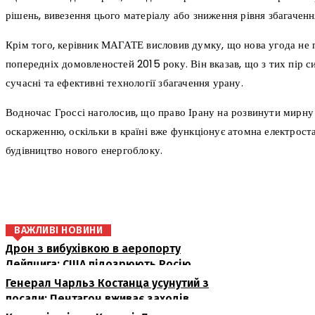
рішень, вивезення цього матеріалу або зниження рівня збагаченн
Крім того, керівник МАГАТЕ висловив думку, що нова угода не
попередніх домовленостей 2015 року. Він вказав, що з тих пір си
сучасні та ефективні технології збагачення урану.
Водночас Гроссі наголосив, що право Ірану на розвинути мирну 
оскарженню, оскільки в країні вже функціонує атомна електроста
будівництво нового енергоблоку.
поділіться
ВАЖЛИВІ НОВИНИ
Дрон з вибухівкою в аеропорту
Лейпцига: США підозрюють Росію
Генерал Чарльз Костанца усунутий з
посади: Пентагон вживає заходів