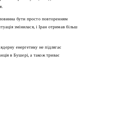
я.
 повинна бути просто повторенням
туація змінилася, і Іран отримав більш
ядерну енергетику не підлягає
нція в Бушері, а також триває