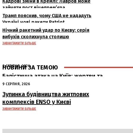
Кадрові зміни в Кремлі: Лавров може
зайняти пост віцепрем’єра
Трамп пояснив, чому США не нададуть
Україні нові ракети Patriot
Нічний ракетний удар по Києву: серія
вибухів сколихнула столицю
ЗАВАНТАЖИТИ БІЛЬШЕ
НОВИНИ ЗА ТЕМОЮ
9 СЕРПНЯ, 2026
Балістична атака на Київ: жертви та
руйнування
9 СЕРПНЯ, 2026
Зупинка будівництва житлових
комплексів ENSO у Києві
ЗАВАНТАЖИТИ БІЛЬШЕ