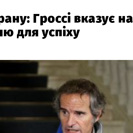
ану: Гроссі вказує н
лю для успіху