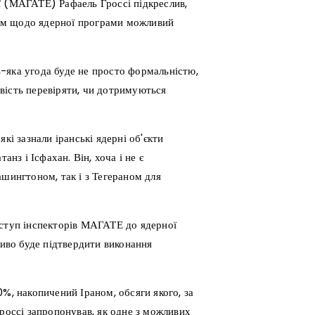
ї (МАГАТЕ) Рафаель Гроссі підкреслив,
ом щодо ядерної програми можливий
-яка угода буде не просто формальністю,
вість перевіряти, чи дотримуються
кі зазнали іранські ядерні об'єкти
анз і Ісфахан. Він, хоча і не є
ашингтоном, так і з Тегераном для
оступ інспекторів МАГАТЕ до ядерної
ливо буде підтвердити виконання
%, накопичений Іраном, обсяги якого, за
Гроссі запропонував, як одне з можливих