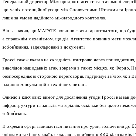
Генеральний директор Міжнародного агентства з атомної енергі
що успіх потенційної угоди між Сполученими Штатами та Іран
лише за умови надійного міжнародного контролю.
Він зазначив, що МАГАТЕ повинно стати гарантом того, що будь
а справжнім механізмом, що діє. Агентство повинно мати можли
зобов'язання, задекларовані в документі.
Гроссі також вказав на складність контролю через пошкодження, я
внаслідок нещодавніх атак, зокрема в таких місцях, як Фордо, Нат
безпосередньою стороною переговорів, підтримує зв'язок як з В
надання консультацій з технічних питань.
Однією з ключових вимог для досягнення угоди Гроссі назвав д
інфраструктури та запасів матеріалів, оскільки без цього немож
зобов'язань.
В окремій сфері залишається питання про уран, збагачений до 60
оцінками західних країн, складають приблизно 440 кілограмів. 