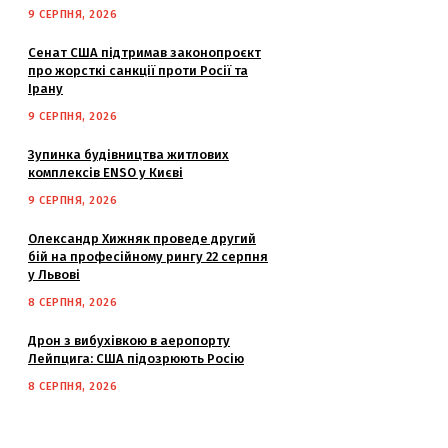
9 СЕРПНЯ, 2026
Сенат США підтримав законопроєкт
про жорсткі санкції проти Росії та
Ірану
9 СЕРПНЯ, 2026
Зупинка будівництва житлових
комплексів ENSO у Києві
9 СЕРПНЯ, 2026
Олександр Хижняк проведе другий
бій на професійному рингу 22 серпня
у Львові
8 СЕРПНЯ, 2026
Дрон з вибухівкою в аеропорту
Лейпцига: США підозрюють Росію
8 СЕРПНЯ, 2026